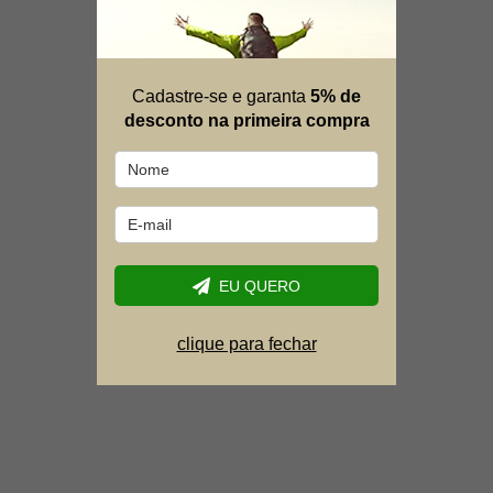
Cadastre-se e garanta
5% de
desconto na primeira compra
EU QUERO
clique para fechar