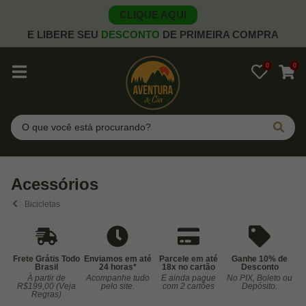
CLIQUE AQUI
E LIBERE SEU
DESCONTO
DE PRIMEIRA COMPRA
0
0
Pesquisar
Acessórios
Bicicletas
Frete Grátis Todo
Enviamos em até
Parcele em até
Ganhe 10% de
Brasil
24 horas*
18x no cartão
Desconto
À partir de
Acompanhe tudo
E ainda pague
No PIX, Boleto ou
Co
R$199,00 (Veja
pelo site.
com 2 cartões
Depósito.
Regras)