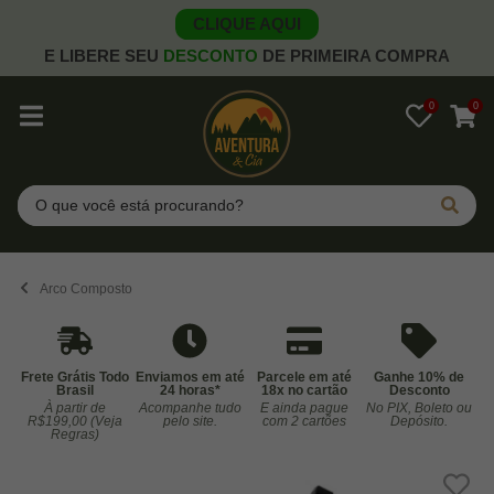
CLIQUE AQUI
E LIBERE SEU
DESCONTO
DE PRIMEIRA COMPRA
0
0
Pesquisar
Arco Composto
Frete Grátis Todo
Enviamos em até
Parcele em até
Ganhe 10% de
Brasil
24 horas*
18x no cartão
Desconto
À partir de
Acompanhe tudo
E ainda pague
No PIX, Boleto ou
Co
R$199,00 (Veja
pelo site.
com 2 cartões
Depósito.
Regras)