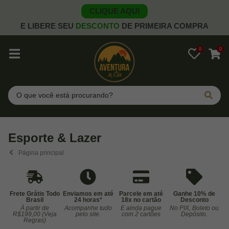
CLIQUE AQUI
E LIBERE SEU
DESCONTO
DE PRIMEIRA COMPRA
0
0
Pesquisar
Esporte & Lazer
Página principal
Frete Grátis Todo
Enviamos em até
Parcele em até
Ganhe 10% de
Brasil
24 horas*
18x no cartão
Desconto
À partir de
Acompanhe tudo
E ainda pague
No PIX, Boleto ou
Co
R$199,00 (Veja
pelo site.
com 2 cartões
Depósito.
Regras)