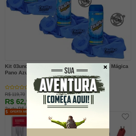
Kit 03und Pano Para Limpeza Fixxar Toalha Mágica
Pano Azul
R$ 119,70
R$ 62,91
-47% OFF
2x de R$ 34,95
OFERTA MELHOR PREÇO