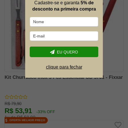
Cadastre-se e garanta
5% de
desconto na primeira compra
EU QUERO
clique para fechar
Kit Churrasco Inox 3 Pcs Essencial UD 3701 - Fixxar
R$ 79,90
R$ 53,91
-33% OFF
1x de R$ 59,90
OFERTA MELHOR PREÇO