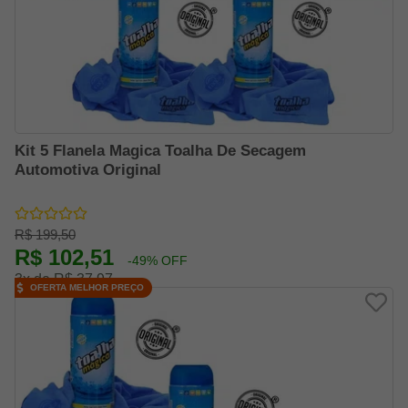
Kit 5 Flanela Magica Toalha De Secagem
Automotiva Original
R$ 199,50
R$ 102,51
-49% OFF
3x de R$ 37,97
OFERTA MELHOR PREÇO