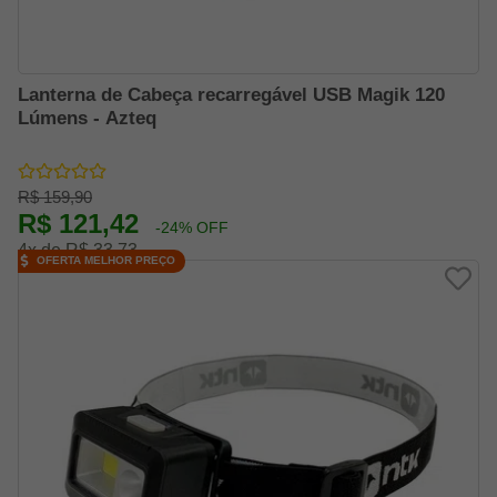
Lanterna de Cabeça recarregável USB Magik 120
Lúmens - Azteq
R$ 159,90
R$ 121,42
-24% OFF
4x de R$ 33,73
OFERTA MELHOR PREÇO