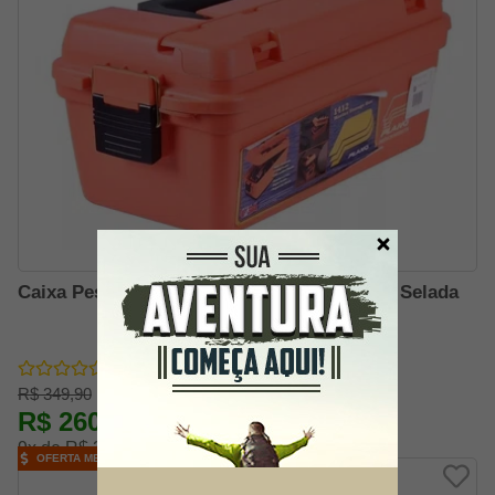
Caixa Pesca Plano 1412-50 Multi Utilidades Selada
R$ 349,90
R$ 260,91
-25% OFF
9x de R$ 32,21
OFERTA MELHOR PREÇO