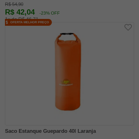
R$ 54,90
R$ 42,04
-23% OFF
1x de R$ 46,71
OFERTA MELHOR PREÇO
Saco Estanque Guepardo 40l Laranja