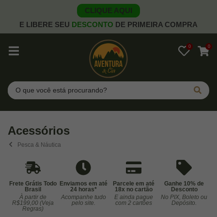
CLIQUE AQUI
E LIBERE SEU
DESCONTO
DE PRIMEIRA COMPRA
0
0
Pesquisar
Acessórios
Pesca & Náutica
Frete Grátis Todo
Enviamos em até
Parcele em até
Ganhe 10% de
Brasil
24 horas*
18x no cartão
Desconto
À partir de
Acompanhe tudo
E ainda pague
No PIX, Boleto ou
Co
R$199,00 (Veja
pelo site.
com 2 cartões
Depósito.
Regras)