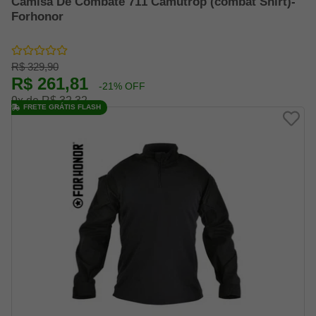
Camisa De Combate 711 Camutrop (combat Shirt)-
Forhonor
R$ 329,90
R$ 261,81
-21% OFF
9x de R$ 32,32
FRETE GRÁTIS FLASH