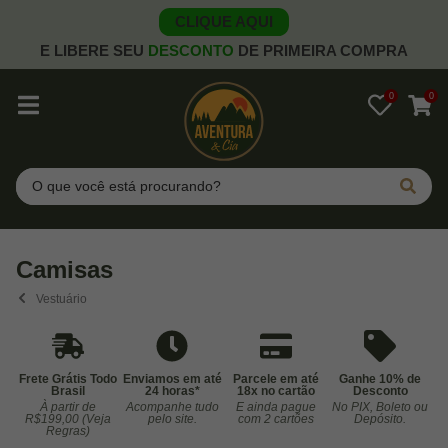
CLIQUE AQUI
E LIBERE SEU
DESCONTO
DE PRIMEIRA COMPRA
0
0
Pesquisar
Camisas
Vestuário
Frete Grátis Todo
Enviamos em até
Parcele em até
Ganhe 10% de
Brasil
24 horas*
18x no cartão
Desconto
À partir de
Acompanhe tudo
E ainda pague
No PIX, Boleto ou
Co
R$199,00 (Veja
pelo site.
com 2 cartões
Depósito.
Regras)