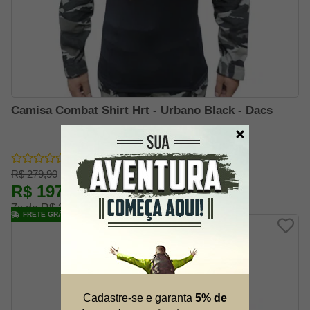
Camisa Combat Shirt Hrt - Urbano Black - Dacs
R$ 279,90
R$ 197,79
-29% OFF
7x de R$ 33,24
FRETE GRÁTIS FLASH
Cadastre-se e garanta
5% de