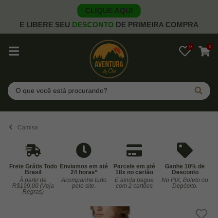
CLIQUE AQUI
E LIBERE SEU
DESCONTO
DE PRIMEIRA COMPRA
0
0
Pesquisar
Camisa
Frete Grátis Todo
Enviamos em até
Parcele em até
Ganhe 10% de
Brasil
24 horas*
18x no cartão
Desconto
À partir de
Acompanhe tudo
E ainda pague
No PIX, Boleto ou
Co
R$199,00 (Veja
pelo site.
com 2 cartões
Depósito.
Regras)