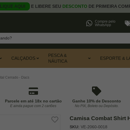
LIQUE AQUI
E LIBERE SEU
DESCONTO
DE PRIMEIRA COM
Compre pelo
WhatsApp
PESCA &
CALÇADOS
ESPORTE & L
NÁUTICA
ital Cerrado - Dacs
Parcele em até 18x no cartão
Ganhe 10% de Desconto
E ainda pague com 2 cartões
No PIX, Boleto ou Depósito.
Camisa Combat Shirt Hr
SKU:
VE-2060-0018