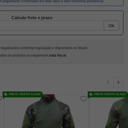
om pagamento confirmado em dias úteis e sem nenhuma pendência.
Calcule frete e prazo
OK
egalizados conforme legislação e disponíveis no Brasil.
odos os produtos acompanham
nota fiscal
.
FRETE GRÁTIS FLASH
FRETE GRÁTIS FLASH