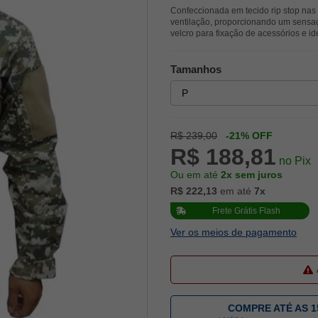
Confeccionada em tecido rip stop nas 
ventilação, proporcionando um sensaç
velcro para fixação de acessórios e i
Tamanhos
R$ 239,00
-21% OFF
R$ 188,81
no Pix
Ou em até
2x sem juros
R$ 222,13
em até
7x
Frete Grátis Flash
Ver os meios de pagamento
COMPRE ATÉ AS 1