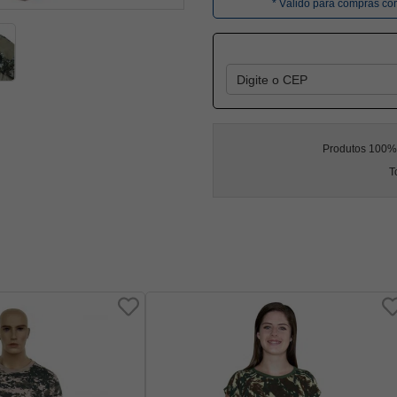
* Válido para compras c
Produtos 100% l
T