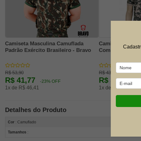
Camiseta Masculina Camuflada
Camiseta Camufl
Cadastr
Padrão Exército Brasileiro - Bravo
Combaty - Bravo
R$ 53,90
R$ 43,90
R$ 41,77
R$ 33,96
-23% OFF
-2
1x de R$ 46,41
1x de R$ 37,73
Detalhes do Produto
Cor
: Camuflado
Tamanhos
: