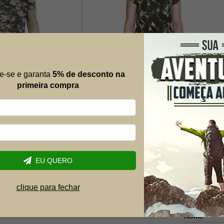
ada Digital Army
Baby Look Camuflada Exercito 2 -
e-se e garanta
5% de desconto na
Bravo
primeira compra
R$ 39,90
R$ 30,05
3% OFF
-25% OFF
1x de R$ 33,39
EU QUERO
Mais al
clique para fechar
Envie suas 
possível.
Nome