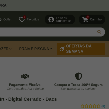
PRA
0
0
Entre ou
Outlet
Favoritos
Carrinho
cadastre-se
OFERTAS DA
AZER
PRAIA E PISCINA
SEMANA
Pagamento Flexível
Compra e Troca 100% Segura
Com 2 cartões, PIX e Boleto
Site, whatsapp ou telefone.
t - Digital Cerrado - Dacs
(0)