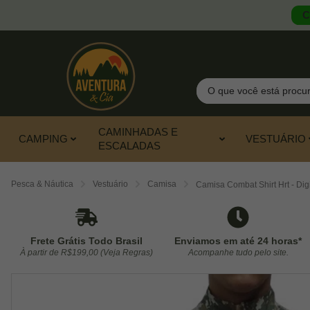
C
Pesquisar
CAMINHADAS E
CAMPING
VESTUÁRIO
ESCALADAS
Pesca & Náutica
Vestuário
Camisa
Camisa Combat Shirt Hrt - Dig
Frete Grátis Todo Brasil
Enviamos em até 24 horas*
À partir de R$199,00 (Veja Regras)
Acompanhe tudo pelo site.