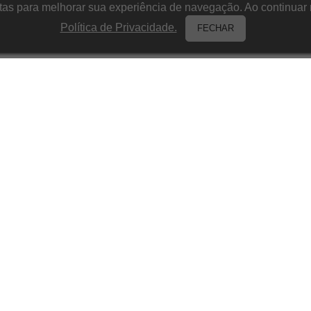
itas para melhorar sua experiência de navegação. Ao continu
Política de Privacidade.
FECHAR
Camping
Sacos de Dormir