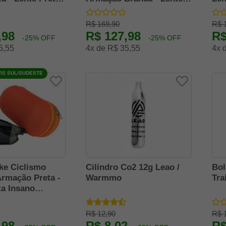
hades
Azul
R$ 169,90
R$ 
,98
R$ 127,98
R$
-25% OFF
-25% OFF
5,55
4x de R$ 35,55
4x 
IS SUL/SUDESTE
ke Ciclismo
Cilindro Co2 12g Leao /
Bol
rmação Preta -
Warmmo
Tra
ta Insano
R$ 12,90
R$ 
,98
R$ 8,02
R$