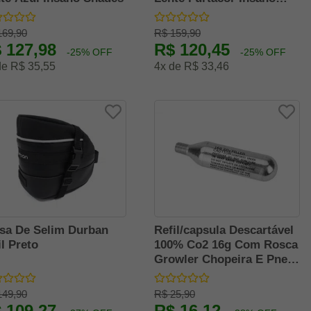
Shades
169,90
R$ 159,90
 127,98
R$ 120,45
-25% OFF
-25% OFF
de R$ 35,55
4x de R$ 33,46
sa De Selim Durban
Refil/capsula Descartável
il Preto
100% Co2 16g Com Rosca
Growler Chopeira E Pneu
Bike Venzo
149,90
R$ 25,90
 109,27
R$ 16,12