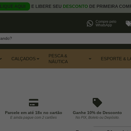
LIQUE AQUI
E LIBERE SEU
DESCONTO
DE PRIMEIRA COM
Compre pelo
WhatsApp
PESCA &
CALÇADOS
ESPORTE & L
NÁUTICA
Parcele em até 18x no cartão
Ganhe 10% de Desconto
E ainda pague com 2 cartões
No PIX, Boleto ou Depósito.