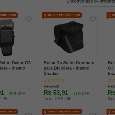
Encontramos 54 produto
LHOR PREÇO
OFERTA MELHOR PREÇO
O
Selim Dakar G3
Bolsa De Selim Kombate
Bol
leta - Insano
para Bicicleta - Insano
G3 
Shades
Ins
R$ 79,00
R$ 
91
R$ 53,91
R$
-40% OFF
-32% OFF
9,95
1x de R$ 59,90
3x 
LHOR PREÇO
OFERTA MELHOR PREÇO
O