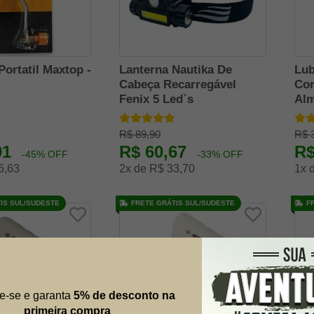
Portatil Maxtop -
Lanterna Nautika De
Lub
Cabeça Recarregável
Cor
Fenix 5 Led`s
Alm
R$ 89,90
R$ 
91
R$ 60,67
R$
-45% OFF
-33% OFF
6,63
2x de R$ 33,70
1x 
IS SUL/SUDESTE
FRETE GRÁTIS SUL/SUDESTE
F
e-se e garanta
5% de desconto na
primeira compra