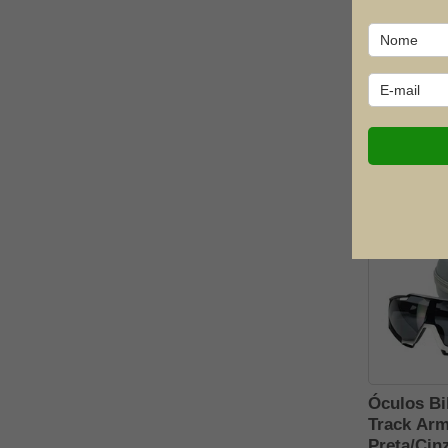
Taitus
Óculos Bi
The North Face
Track Ar
Prata/Pret
Vicsa Safety
Insano S
R$ 169,90
R$ 127
4x de R$ 3
FRETE GRÁT
Óculos Bi
Track Ar
Preta/Cinz