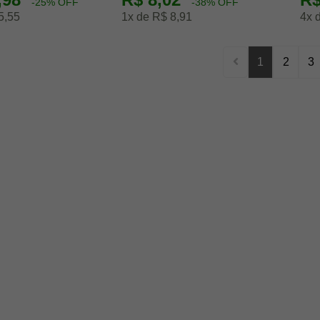
-25% OFF
-38% OFF
5,55
1x de R$ 8,91
4x 
1
2
3