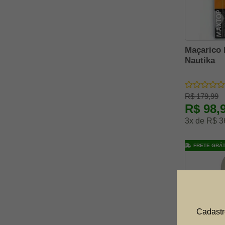
Leão Modelismo
MDC GROUP BRASIL S.A
Mag-44
Maçarico 
Mec
Nautika
Mechanix
Mor
Mormaii
R$ 179,99
R$ 98,
Mundial Prime
3x de R$ 3
Nautika
Rossi
FRETE GRÁT
Sea To Summit
Shimano
Solo
Stanley
Cadastr
Sunnto