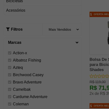
Bicicletas
Acessórios
OFERTA ME
Filtros
Marcas
Action-x
Bolsa De 
Albatroz Fishing
para Bicic
Azteq
Shades
Birchwood Casey
R$ 119,00
Bravo Adventure
R$ 71,
Camelbak
2x de R$ 3
Cardume Adventure
Coleman
OFERTA ME