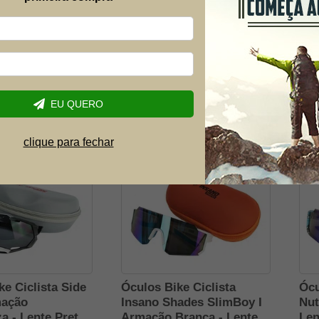
ke Ciclista Side
Óculos Bike Ciclista
Ócu
mação
Nuthead II Armação Azul -
I A
o - Lente Azul
Lente Azul Insano Shades
Azu
hades
R$ 169,90
R$ 
,98
R$ 127,98
R$
EU QUERO
-25% OFF
-25% OFF
5,55
4x de R$ 35,55
4x 
clique para fechar
IS SUL/SUDESTE
FRETE GRÁTIS SUL/SUDESTE
F
ke Ciclista Side
Óculos Bike Ciclista
Ócu
mação
Insano Shades SlimBoy I
Nut
a - Lente Preta
Armação Branca - Lente
Len