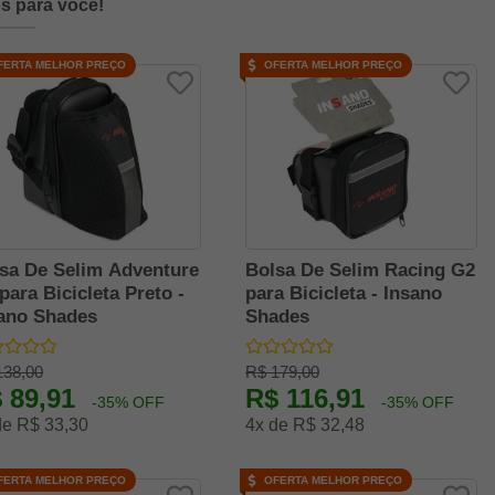
s para você!
FERTA MELHOR PREÇO
OFERTA MELHOR PREÇO
sa De Selim Adventure
Bolsa De Selim Racing G2
para Bicicleta Preto -
para Bicicleta - Insano
ano Shades
Shades
138,00
R$ 179,00
 89,91
R$ 116,91
-35% OFF
-35% OFF
de R$ 33,30
4x de R$ 32,48
FERTA MELHOR PREÇO
OFERTA MELHOR PREÇO