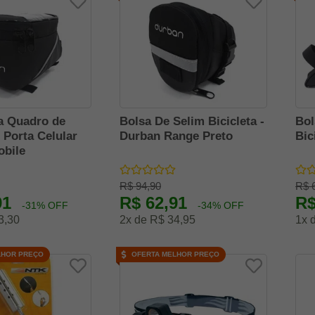
a Quadro de
Bolsa De Selim Bicicleta -
Bol
- Porta Celular
Durban Range Preto
Bic
obile
R$ 94,90
R$ 
91
R$ 62,91
R$
-31% OFF
-34% OFF
3,30
2x de R$ 34,95
1x 
LHOR PREÇO
OFERTA MELHOR PREÇO