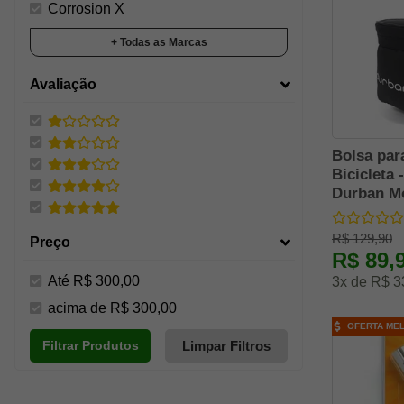
Corrosion X
Deuter
+ Todas as Marcas
Durban
Avaliação
Eagle Speed
Echolife
Forhonor
Bolsa par
Fxr Army And Tactical
Bicicleta 
Durban M
G&g Armament
Guartelá
R$ 129,90
Preço
Guepardo
R$ 89,
INSANO SHADES
Até R$ 300,00
3x de R$ 3
Ictus
acima de R$ 300,00
OFERTA ME
Invicta
Limpar Filtros
Filtrar Produtos
Invictus Tactical
Kalipso