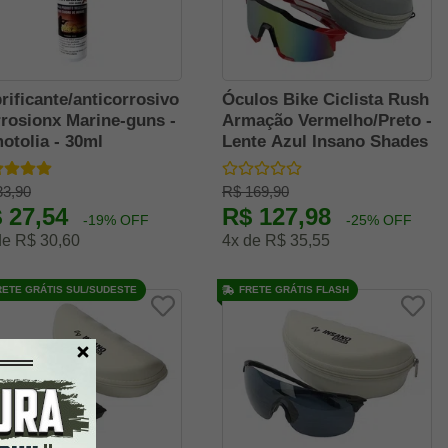
rificante/anticorrosivo
Óculos Bike Ciclista Rush
rosionx Marine-guns -
Armação Vermelho/Preto -
otolia - 30ml
Lente Azul Insano Shades
33,90
R$ 169,90
 27,54
R$ 127,98
-19% OFF
-25% OFF
de R$ 30,60
4x de R$ 35,55
RETE GRÁTIS SUL/SUDESTE
FRETE GRÁTIS FLASH