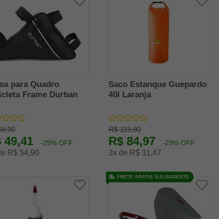
sa para Quadro
Saco Estanque Guepardo
icleta Frame Durban
40l Laranja
69,90
R$ 119,90
 49,41
R$ 84,97
-29% OFF
-29% OFF
de R$ 54,90
3x de R$ 31,47
FRETE GRÁTIS SUL/SUDESTE