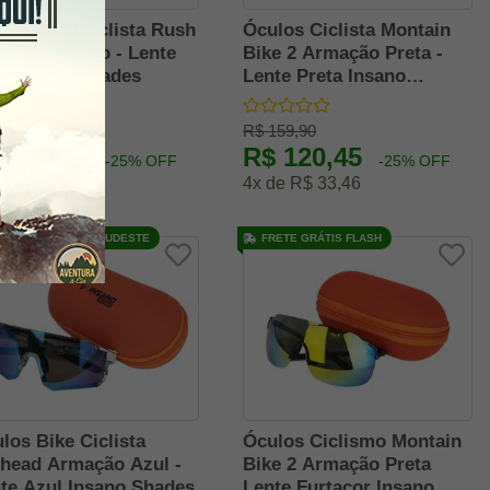
los Bike Ciclista Rush
Óculos Ciclista Montain
rmação Preto - Lente
Bike 2 Armação Preta -
l Insano Shades
Lente Preta Insano
Shades
169,90
R$ 159,90
 127,98
R$ 120,45
-25% OFF
-25% OFF
de R$ 35,55
4x de R$ 33,46
RETE GRÁTIS SUL/SUDESTE
FRETE GRÁTIS FLASH
los Bike Ciclista
Óculos Ciclismo Montain
head Armação Azul -
Bike 2 Armação Preta
te Azul Insano Shades
Lente Furtacor Insano