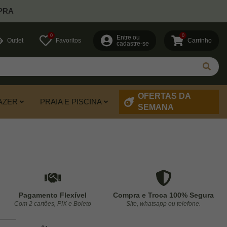
PRA
0
0
Entre ou
Outlet
Favoritos
Carrinho
cadastre-se
OFERTAS DA
AZER
PRAIA E PISCINA
SEMANA
Pagamento Flexível
Compra e Troca 100% Segura
Com 2 cartões, PIX e Boleto
Site, whatsapp ou telefone.