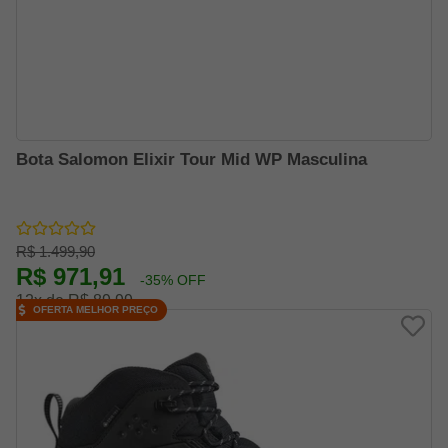
Bota Salomon Elixir Tour Mid WP Masculina
R$ 1.499,90
R$ 971,91
-35% OFF
12x de R$ 89,99
OFERTA MELHOR PREÇO