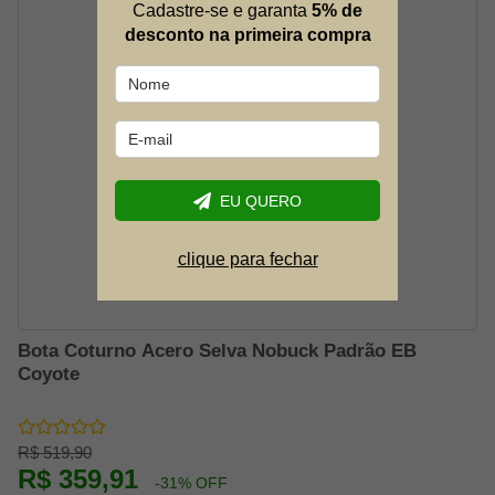
Cadastre-se e garanta
5% de
desconto na primeira compra
EU QUERO
clique para fechar
Bota Coturno Acero Selva Nobuck Padrão EB
Coyote
R$ 519,90
R$ 359,91
-31% OFF