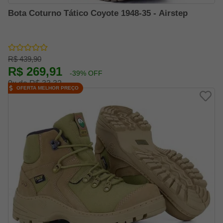
Bota Coturno Tático Coyote 1948-35 - Airstep
R$ 439,90
R$ 269,91
-39% OFF
9x de R$ 33,32
OFERTA MELHOR PREÇO