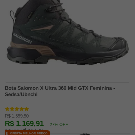
Bota Salomon X Ultra 360 Mid GTX Feminina -
Sedsa/Ubnchi
R$ 1.599,90
R$ 1.169,91
-27% OFF
12x de R$ 108,33
OFERTA MELHOR PREÇO