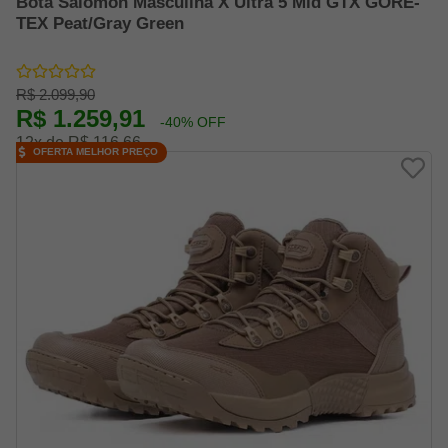
Bota Salomon Masculina X Ultra 5 Mid GTX GORE-
TEX Peat/Gray Green
R$ 2.099,90
R$ 1.259,91
-40% OFF
12x de R$ 116,66
OFERTA MELHOR PREÇO