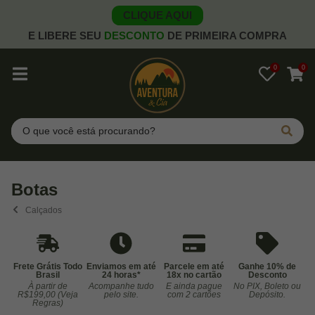
CLIQUE AQUI
E LIBERE SEU
DESCONTO
DE PRIMEIRA COMPRA
0
0
Pesquisar
Botas
Calçados
Frete Grátis Todo
Enviamos em até
Parcele em até
Ganhe 10% de
Brasil
24 horas*
18x no cartão
Desconto
À partir de
Acompanhe tudo
E ainda pague
No PIX, Boleto ou
Co
R$199,00 (Veja
pelo site.
com 2 cartões
Depósito.
Regras)