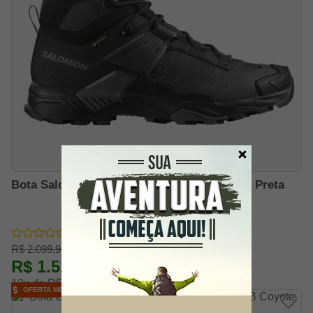
Bota Salomon X Ultra 5 Mid GTX Masculina Preta
R$ 2.099,90
R$ 1.529,91
-27% OFF
12x de R$ 141,66
OFERTA MELHOR PREÇO