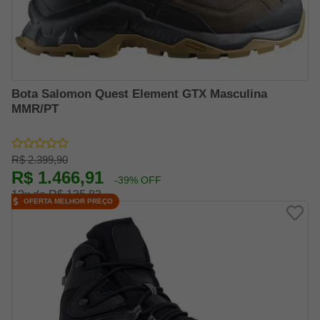
Bota Salomon Quest Element GTX Masculina
MMR/PT
R$ 2.399,90
R$ 1.466,91
-39% OFF
12x de R$ 135,83
OFERTA MELHOR PREÇO