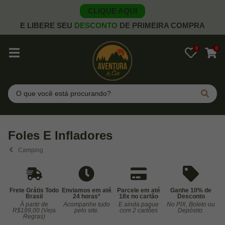
CLIQUE AQUI
E LIBERE SEU
DESCONTO
DE PRIMEIRA COMPRA
0
0
Pesquisar
Foles E Infladores
Camping
Frete Grátis Todo
Enviamos em até
Parcele em até
Ganhe 10% de
Brasil
24 horas*
18x no cartão
Desconto
À partir de
Acompanhe tudo
E ainda pague
No PIX, Boleto ou
Co
R$199,00 (Veja
pelo site.
com 2 cartões
Depósito.
Regras)