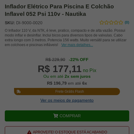
Inflador Elétrico Para Piscina E Colchão
Inflavel 052 Psi 110v - Nautika
SKU:
DI-9000-0020
(0)
O Inflador 110 V, da NTK, é leve, pratico, compacto e de alta vazão. Possui
modo inflar e desinflar. Inclui bicos para diversos tipos de valvulas. Cabo
extra longo com 3 metros. Potencia 156 watts. Muito versátil para se utilizar
em colchoes e piscinas infláveis!
Ver mais detalhes...
R$ 229,90
-22% OFF
R$ 177,11
no Pix
Ou em até
2x sem juros
R$ 196,79
em até
6x
Frete Grátis Flash
Ver os meios de pagamento
COMPRAR
APROVEITE! O ESTOQUE ESTÁ ACABANDO