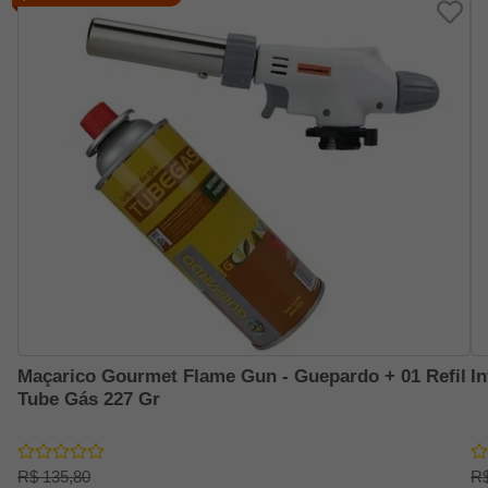
Maçarico Gourmet Flame Gun - Guepardo + 01 Refil
I
Tube Gás 227 Gr
R$ 135,80
R$