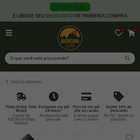
CLIQUE AQUI
E LIBERE SEU
DESCONTO
DE PRIMEIRA COMPRA
0
0
Pesquisar
Foles E Infladores
Frete Grátis Todo
Enviamos em até
Parcele em até
Ganhe 10% de
Brasil
24 horas*
18x no cartão
Desconto
À partir de
Acompanhe tudo
E ainda pague
No PIX, Boleto ou
Co
R$199,00 (Veja
pelo site.
com 2 cartões
Depósito.
Regras)