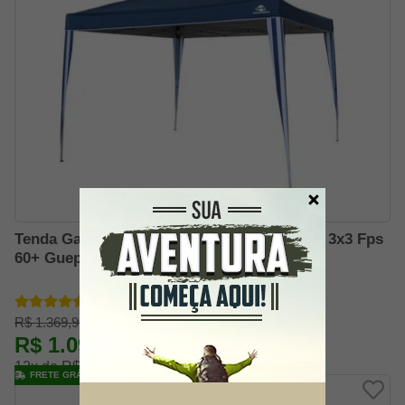
Tenda Gazebo Articulado Azul New Pratiko 3x3 Fps
60+ Guepardo
R$ 1.369,90
R$ 1.096,39
-20% OFF
12x de R$ 101,52
FRETE GRÁTIS BRASIL