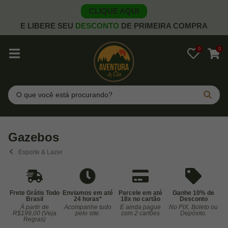
CLIQUE AQUI
E LIBERE SEU
DESCONTO
DE PRIMEIRA COMPRA
0
0
Pesquisar
Gazebos
Esporte & Lazer
Frete Grátis Todo
Enviamos em até
Parcele em até
Ganhe 10% de
Brasil
24 horas*
18x no cartão
Desconto
À partir de
Acompanhe tudo
E ainda pague
No PIX, Boleto ou
Co
R$199,00 (Veja
pelo site.
com 2 cartões
Depósito.
Regras)