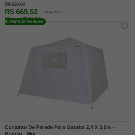
R$ 829,90
R$ 669,52
-19% OFF
12x de R$ 61,99
FRETE GRÁTIS FLASH
Conjunto De Parede Para Gazebo 2,4 X 3,0m -
Branco - Mor