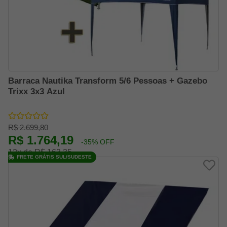
Barraca Nautika Transform 5/6 Pessoas + Gazebo
Trixx 3x3 Azul
R$ 2.699,80
R$ 1.764,19
-35% OFF
12x de R$ 163,35
FRETE GRÁTIS SUL/SUDESTE