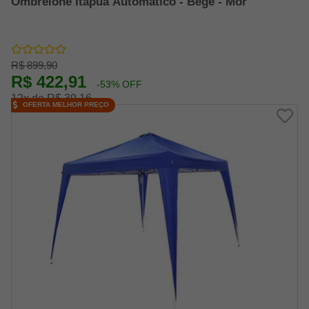
Ombrelone Itapua Automatico - Bege - Mor
R$ 899,90
R$ 422,91
-53% OFF
12x de R$ 39,16
OFERTA MELHOR PREÇO