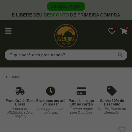
CLIQUE AQUI
E LIBERE SEU
DESCONTO
DE PRIMEIRA COMPRA
0
0
Pesquisar
Botas
Frete Grátis Todo
Enviamos em até
Parcele em até
Ganhe 10% de
Brasil
24 horas*
18x no cartão
Desconto
À partir de
Acompanhe tudo
E ainda pague
No PIX, Boleto ou
Co
R$199,00 (Veja
pelo site.
com 2 cartões
Depósito.
Regras)