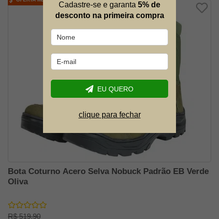
Cadastre-se e garanta
5% de
desconto na primeira compra
EU QUERO
clique para fechar
Bota Coturno Acero Selva Nobuck Padrão EB Verde
Oliva
R$ 519,90