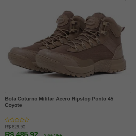
Bota Coturno Militar Acero Ripstop Ponto 45
Coyote
R$ 629,90
R$ 485,92
-23% OFF