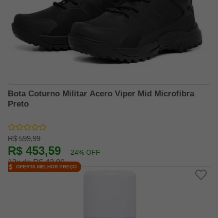
Bota Coturno Militar Acero Viper Mid Microfibra
Preto
R$ 599,99
R$ 453,59
-24% OFF
12x de R$ 42,00
OFERTA MELHOR PREÇO