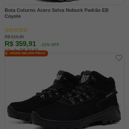
Bota Coturno Acero Selva Nobuck Padrão EB
Coyote
R$ 519,90
R$ 359,91
-31% OFF
12x de R$ 33,32
OFERTA MELHOR PREÇO