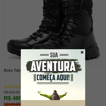
Bota Tática Acero Choque Pro Preto
R$ 629,90
R$ 485,92
-23% OFF
12x de R$ 44,99
OFERTA MELHOR PREÇO