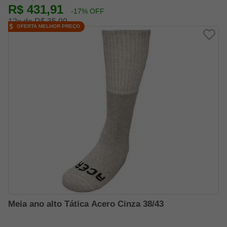
R$ 431,91
-17% OFF
12x de R$ 35,99
OFERTA MELHOR PREÇO
Meia ano alto Tática Acero Cinza 38/43