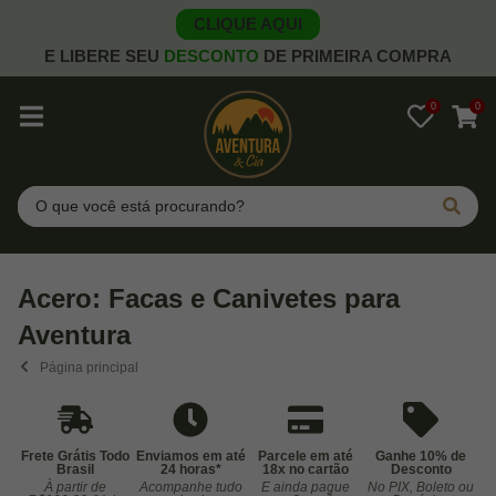
CLIQUE AQUI
E LIBERE SEU
DESCONTO
DE PRIMEIRA COMPRA
0
0
Pesquisar
Acero: Facas e Canivetes para
Aventura
Página principal
Frete Grátis Todo
Enviamos em até
Parcele em até
Ganhe 10% de
Brasil
24 horas*
18x no cartão
Desconto
À partir de
Acompanhe tudo
E ainda pague
No PIX, Boleto ou
Co