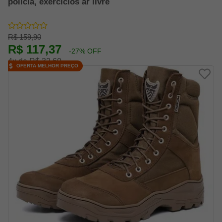
policia, exercícios ar livre
R$ 159,90
R$ 117,37
-27% OFF
4x de R$ 32,60
OFERTA MELHOR PREÇO