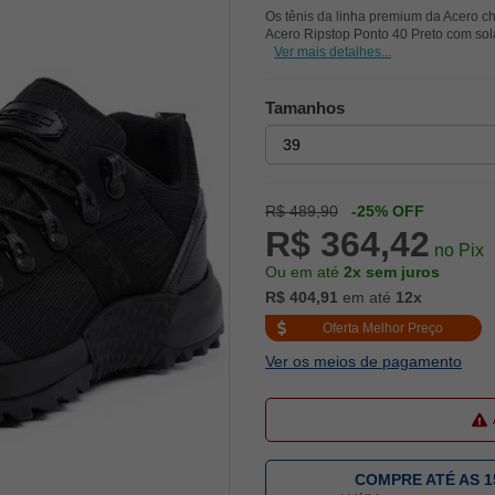
Os tênis da linha premium da Acero c
Acero Ripstop Ponto 40 Preto com sola
Ver mais detalhes...
Tamanhos
R$ 489,90
-25% OFF
R$ 364,42
no Pix
Ou em até
2x sem juros
R$ 404,91
em até
12x
Oferta Melhor Preço
Ver os meios de pagamento
COMPRE ATÉ AS 1