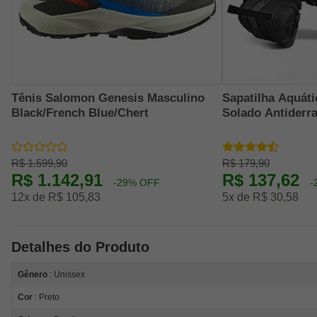
Tênis Salomon Genesis Masculino
Sapatilha Aquáti
Black/French Blue/Chert
Solado Antiderr
R$ 1.599,90
R$ 179,90
R$ 1.142,91
R$ 137,62
-29% OFF
-
12x de R$ 105,83
5x de R$ 30,58
Detalhes do Produto
Gênero
: Unissex
Cor
: Preto