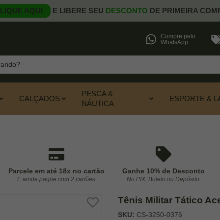
LIQUE AQUI
E LIBERE SEU
DESCONTO
DE PRIMEIRA COM
Compre pelo
WhatsApp
PESCA &
CALÇADOS
ESPORTE & L
NÁUTICA
Parcele em até 18x no cartão
Ganhe 10% de Desconto
E ainda pague com 2 cartões
No PIX, Boleto ou Depósito.
Tênis Militar Tático A
SKU:
CS-3250-0376