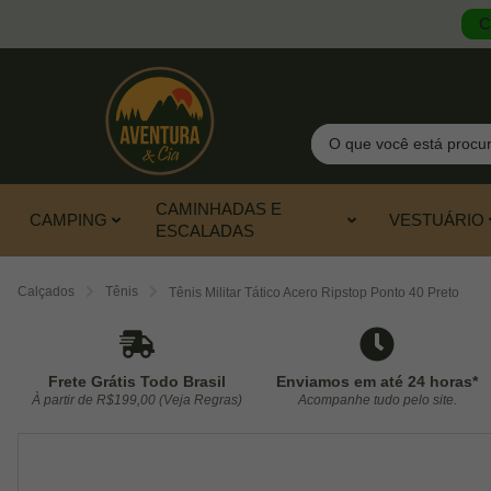
C
Pesquisar
CAMINHADAS E
CAMPING
VESTUÁRIO
ESCALADAS
Calçados
Tênis
Tênis Militar Tático Acero Ripstop Ponto 40 Preto
Frete Grátis Todo Brasil
Enviamos em até 24 horas*
À partir de R$199,00 (Veja Regras)
Acompanhe tudo pelo site.