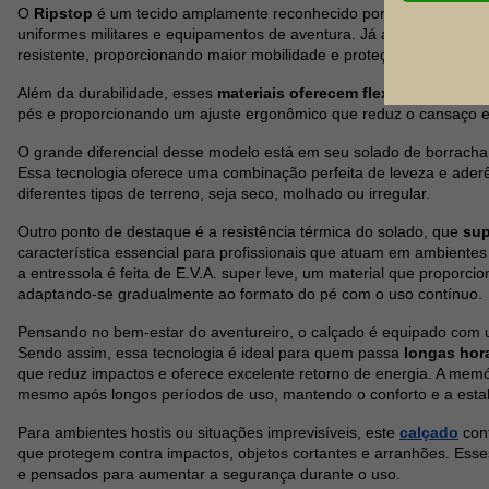
O
Ripstop
é um tecido amplamente reconhecido por sua resistênci
uniformes militares e equipamentos de aventura. Já a microfibra util
resistente, proporcionando maior mobilidade e proteção aos pés.
Além da durabilidade, esses
materiais oferecem flexibilidade supe
pés e proporcionando um ajuste ergonômico que reduz o cansaço e
O grande diferencial desse modelo está em seu solado de borracha
Essa tecnologia oferece uma combinação perfeita de leveza e ader
diferentes tipos de terreno, seja seco, molhado ou irregular.
Outro ponto de destaque é a resistência térmica do solado, que
sup
característica essencial para profissionais que atuam em ambientes 
a entressola é feita de E.V.A. super leve, um material que proporci
adaptando-se gradualmente ao formato do pé com o uso contínuo.
Pensando no bem-estar do aventureiro, o calçado é equipado com 
Sendo assim, essa tecnologia é ideal para quem passa
longas hora
que reduz impactos e oferece excelente retorno de energia. A mem
mesmo após longos períodos de uso, mantendo o conforto e a estab
Para ambientes hostis ou situações imprevisíveis, este
calçado
cont
que protegem contra impactos, objetos cortantes e arranhões. Esse
e pensados para aumentar a segurança durante o uso.