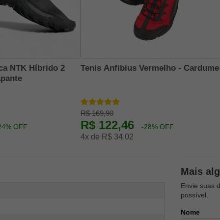
ca NTK Híbrido 2
Tenis Anfibius Vermelho - Cardume
apante
R$ 169,90
R$ 122,46
24% OFF
-28% OFF
4x de R$ 34,02
Mais al
Envie suas 
possível.
Nome