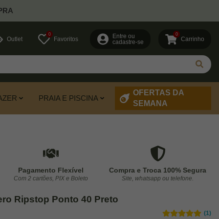
PRA
0
0
Entre ou
Outlet
Favoritos
Carrinho
cadastre-se
OFERTAS DA
AZER
PRAIA E PISCINA
SEMANA
Pagamento Flexível
Compra e Troca 100% Segura
Com 2 cartões, PIX e Boleto
Site, whatsapp ou telefone.
cero Ripstop Ponto 40 Preto
(1)