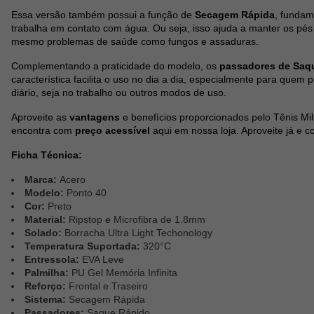
Essa versão também possui a função de
Secagem Rápida
, fundam
trabalha em contato com água. Ou seja, isso ajuda a manter os pés
mesmo problemas de saúde como fungos e assaduras.
Complementando a praticidade do modelo, os
passadores de Saqu
característica facilita o uso no dia a dia, especialmente para quem 
diário, seja no trabalho ou outros modos de uso.
Aproveite as
vantagens
e benefícios proporcionados pelo Tênis Mil
encontra com
preço acessível
aqui em nossa loja. Aproveite já e 
Ficha Técnica:
Marca:
Acero
Modelo:
Ponto 40
Cor:
Preto
Material:
Ripstop e Microfibra de 1.8mm
Solado:
Borracha Ultra Light Techonology
Temperatura Suportada:
320°C
Entressola:
EVA Leve
Palmilha:
PU Gel Memória Infinita
Reforço:
Frontal e Traseiro
Sistema:
Secagem Rápida
Passadores:
Saque Rápido