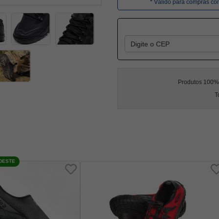
* Válido para compras c
Produtos 100% l
T
DESTE