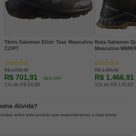
Tênis Salomon Elixir Tour Masculino
Bota Salomon Q
CZ/PT
Masculina MMR/
R$ 1.099,90
R$ 2.399,90
R$ 701,91
R$ 1.466,91
-36% OFF
12x de R$ 64,99
12x de R$ 135,83
guma dúvida?
dúvidas sobre este produto que responderemos o mais breve