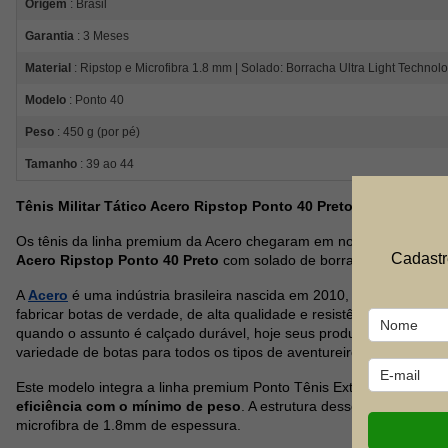
Origem
: Brasil
Garantia
: 3 Meses
Material
: Ripstop e Microfibra 1.8 mm | Solado: Borracha Ultra Light Technolo
Modelo
: Ponto 40
Peso
: 450 g (por pé)
Tamanho
: 39 ao 44
Tênis Militar Tático Acero Ripstop Ponto 40 Preto
Os tênis da linha premium da Acero chegaram em nossa loja com 
Cadastr
Acero Ripstop Ponto 40 Preto
com solado de borracha Ultra Light
A
Acero
é uma indústria brasileira nascida em 2010, dentro de um
fabricar botas de verdade, de alta qualidade e resistência. Ao long
quando o assunto é calçado durável, hoje seus produtos atendem t
variedade de botas para todos os tipos de aventureiros.
Este modelo integra a linha premium Ponto Tênis Extra Leves, uma
eficiência com o mínimo de peso
. A estrutura desse tênis é compo
microfibra de 1.8mm de espessura.