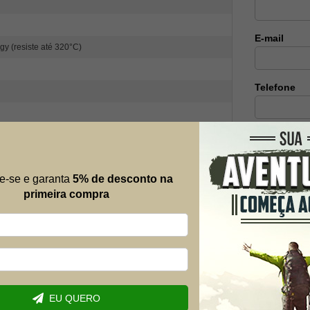
E-mail
gy (resiste até 320°C)
Telefone
Dúvida
grandes inovações! Conheça o
Tênis Militar Tático
e-se e garanta
5% de desconto na
, palmilha em PU Gel e muito mais.
primeira compra
a pequena casa. A marca surgiu da necessidade de
o dos anos, a empresa cresceu e se tornou referência
odo o mercado nacional, proporcionando maior
 coleção pensada para entregar o
máximo de
sta por dois materiais principais: tecido Ripstop e
EU QUERO