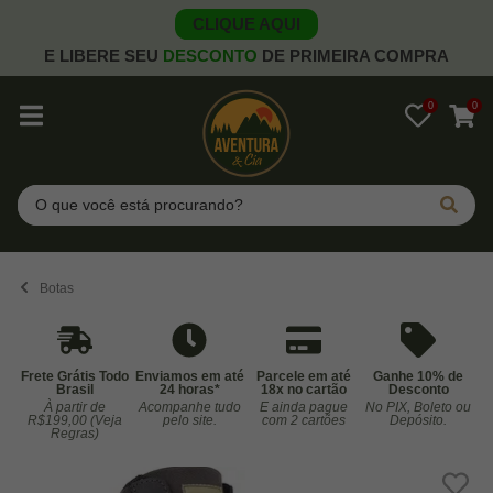
CLIQUE AQUI
E LIBERE SEU
DESCONTO
DE PRIMEIRA COMPRA
0
0
Pesquisar
Botas
Frete Grátis Todo
Enviamos em até
Parcele em até
Ganhe 10% de
Brasil
24 horas*
18x no cartão
Desconto
À partir de
Acompanhe tudo
E ainda pague
No PIX, Boleto ou
Co
R$199,00 (Veja
pelo site.
com 2 cartões
Depósito.
Regras)