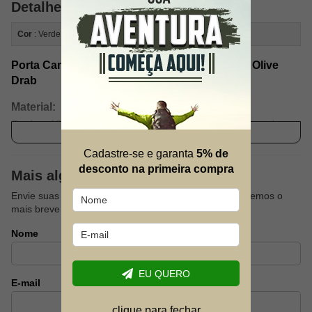
Detalhes do Produto
Cor
: Verde
Porta CamelBack Forhonor em Cordura 1000 Olive
Drab
Material:
Cordura 1000 com fitas modulares de 25mm, zíper tratorado em
Ver descrição completa
polímero, com velcro homologado.
Cadastre-se e garanta
5% de
desconto na primeira compra
Mais alguma dúvida?
Envie suas dúvidas sobre este produto que responderemos o
mais breve possível.
Nome
EU QUERO
E-mail
clique para fechar