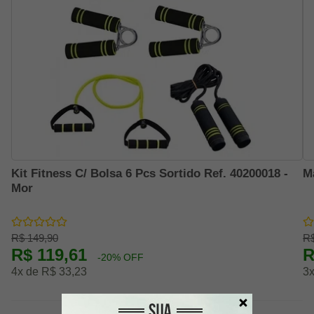
Kit Fitness C/ Bolsa 6 Pcs Sortido Ref. 40200018 -
M
Mor
R$ 149,90
R$
R$ 119,61
R
-20% OFF
4x de R$ 33,23
3x