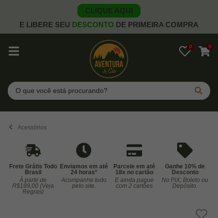
CLIQUE AQUI
E LIBERE SEU
DESCONTO
DE PRIMEIRA COMPRA
0
0
Pesquisar
Acessórios
Frete Grátis Todo
Enviamos em até
Parcele em até
Ganhe 10% de
Brasil
24 horas*
18x no cartão
Desconto
À partir de
Acompanhe tudo
E ainda pague
No PIX, Boleto ou
Co
R$199,00 (Veja
pelo site.
com 2 cartões
Depósito.
Regras)