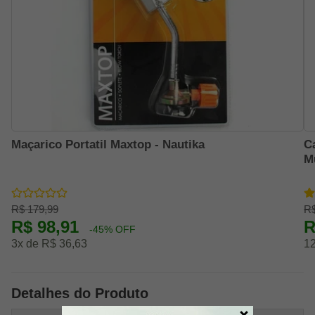
Maçarico Portatil Maxtop - Nautika
C
M
R$ 179,99
R$
R$ 98,91
R
-45% OFF
3x de R$ 36,63
12
Detalhes do Produto