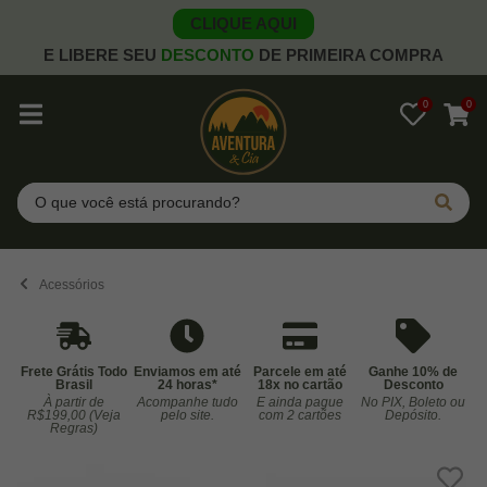
CLIQUE AQUI
E LIBERE SEU
DESCONTO
DE PRIMEIRA COMPRA
0
0
Pesquisar
Acessórios
Frete Grátis Todo
Enviamos em até
Parcele em até
Ganhe 10% de
Brasil
24 horas*
18x no cartão
Desconto
À partir de
Acompanhe tudo
E ainda pague
No PIX, Boleto ou
Co
R$199,00 (Veja
pelo site.
com 2 cartões
Depósito.
Regras)