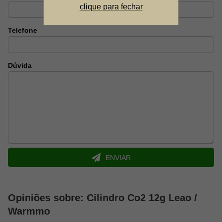
clique para fechar
Detalhes
:
Para maior durabilidade e performance de seu equipamento,
Telefone
lubrifique constantemente as valvular com óleo de silicone.
Dúvida
ENVIAR
Opiniões sobre: Cilindro Co2 12g Leao /
Warmmo