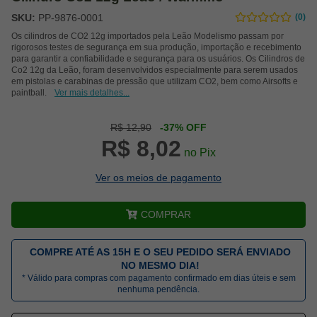
SKU:
PP-9876-0001
(0)
Os cilindros de CO2 12g importados pela Leão Modelismo passam por
rigorosos testes de segurança em sua produção, importação e recebimento
para garantir a confiabilidade e segurança para os usuários. Os Cilindros de
Co2 12g da Leão, foram desenvolvidos especialmente para serem usados
em pistolas e carabinas de pressão que utilizam CO2, bem como Airsofts e
paintball.
Ver mais detalhes...
R$ 12,90
-37% OFF
R$ 8,02
no Pix
Ver os meios de pagamento
COMPRAR
COMPRE ATÉ AS 15H E O SEU PEDIDO SERÁ ENVIADO
NO MESMO DIA!
* Válido para compras com pagamento confirmado em dias úteis e sem
nenhuma pendência.