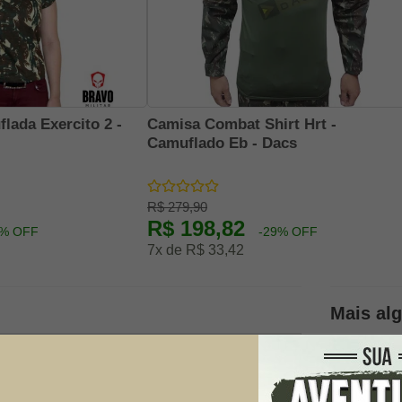
lada Exercito 2 -
Camisa Combat Shirt Hrt -
Camuflado Eb - Dacs
R$ 279,90
R$ 198,82
5% OFF
-29% OFF
7x de R$ 33,42
Mais al
Envie suas 
possível.
Nome