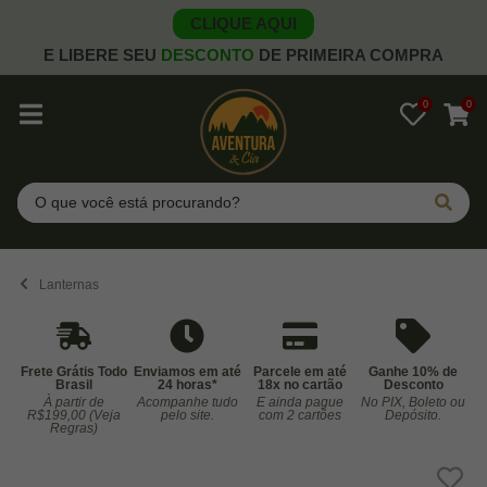
CLIQUE AQUI
E LIBERE SEU
DESCONTO
DE PRIMEIRA COMPRA
0
0
Pesquisar
Lanternas
Frete Grátis Todo
Enviamos em até
Parcele em até
Ganhe 10% de
Brasil
24 horas*
18x no cartão
Desconto
À partir de
Acompanhe tudo
E ainda pague
No PIX, Boleto ou
Co
R$199,00 (Veja
pelo site.
com 2 cartões
Depósito.
Regras)