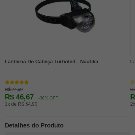
Lanterna De Cabeça Turboled - Nautika
L
R$ 74,90
R$
R$ 46,67
R
-38% OFF
1x de R$ 54,90
2x
Detalhes do Produto