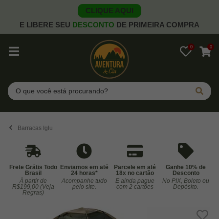
CLIQUE AQUI
E LIBERE SEU
DESCONTO
DE PRIMEIRA COMPRA
0
0
Pesquisar
Barracas Iglu
Frete Grátis Todo
Enviamos em até
Parcele em até
Ganhe 10% de
Brasil
24 horas*
18x no cartão
Desconto
À partir de
Acompanhe tudo
E ainda pague
No PIX, Boleto ou
Co
R$199,00 (Veja
pelo site.
com 2 cartões
Depósito.
Regras)