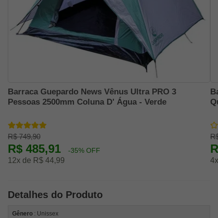
Barraca Guepardo News Vênus Ultra PRO 3
B
Pessoas 2500mm Coluna D' Água - Verde
Q
R$ 749,90
R$
R$ 485,91
R
-35% OFF
12x de R$ 44,99
4x
Detalhes do Produto
Gênero
: Unissex