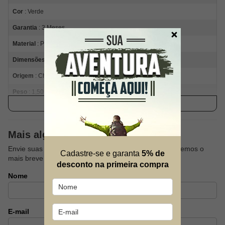
Cor
: Verde
Garantia
: 3 Meses
Material
: Poliéster
Dimensões Produto
: 100x145x205cm
Origem
: China
Peso
: 1,50kg
Ver descrição completa
Modelo
: Iglu 2
Capacidade Da Barraca
: 02 Pessoas
Mais alguma dúvida?
Barraca Camping Iglu 2 Pessoas Verde - Mor + Colchão
Envie suas dúvidas sobre este produto que responderemos o
Cadastre-se e garanta
5% de
Inflável
mais breve possível.
desconto na primeira compra
A Barraca Iglu da Mor ganhou mais uma cor! Agora além da
Nome
tradicional Iglu Azul, você poderá optar pela Iglu Eco que é na cor
Verde. As Barracas Iglu são super fáceis de montar devido a sua
estrutura em varetas de fibra de vidro interligadas.
E-mail
São confeccionadas em poliéster e a costura entre o piso e o