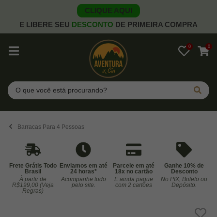
CLIQUE AQUI
E LIBERE SEU
DESCONTO
DE PRIMEIRA COMPRA
0
0
Pesquisar
Barracas Para 4 Pessoas
Frete Grátis Todo
Enviamos em até
Parcele em até
Ganhe 10% de
Brasil
24 horas*
18x no cartão
Desconto
À partir de
Acompanhe tudo
E ainda pague
No PIX, Boleto ou
Co
R$199,00 (Veja
pelo site.
com 2 cartões
Depósito.
Regras)