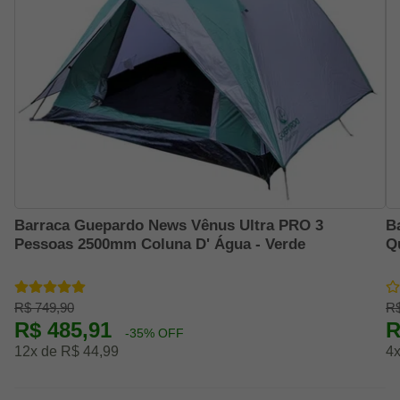
Barraca Guepardo News Vênus Ultra PRO 3
B
Pessoas 2500mm Coluna D' Água - Verde
Q
R$ 749,90
R$
R$ 485,91
R
-35% OFF
12x de R$ 44,99
4x