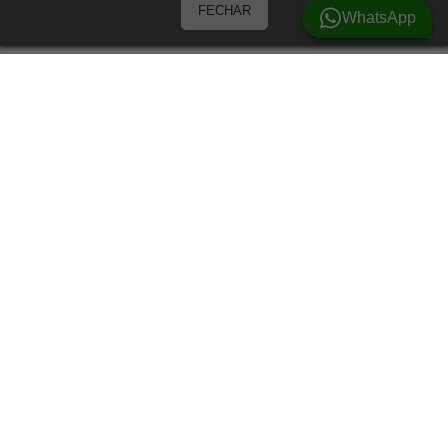
FECHAR
WhatsApp
Barracas
Barracas para 3 Pessoas
Barracas para 4 pessoas