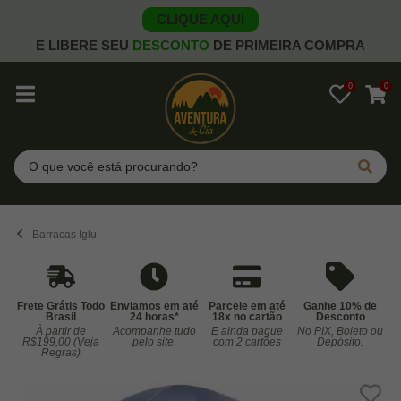
CLIQUE AQUI
E LIBERE SEU
DESCONTO
DE PRIMEIRA COMPRA
0
0
Pesquisar
Barracas Iglu
Frete Grátis Todo
Enviamos em até
Parcele em até
Ganhe 10% de
Brasil
24 horas*
18x no cartão
Desconto
À partir de
Acompanhe tudo
E ainda pague
No PIX, Boleto ou
Co
R$199,00 (Veja
pelo site.
com 2 cartões
Depósito.
Regras)