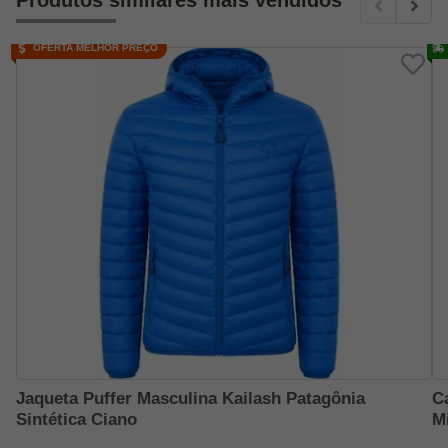
OFERTA MELHOR PREÇO
Jaqueta Puffer Masculina Kailash Patagônia
C
Sintética Ciano
Mi