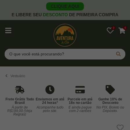
CLIQUE AQUI
E LIBERE SEU
DESCONTO
DE PRIMEIRA COMPRA
0
0
Pesquisar
Vestuário
Frete Grátis Todo
Enviamos em até
Parcele em até
Ganhe 10% de
Brasil
24 horas*
18x no cartão
Desconto
À partir de
Acompanhe tudo
E ainda pague
No PIX, Boleto ou
Co
R$199,00 (Veja
pelo site.
com 2 cartões
Depósito.
Regras)