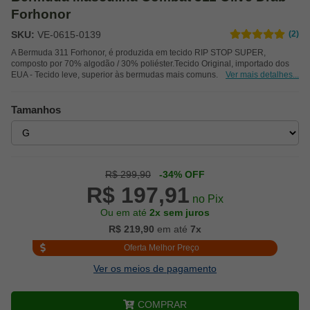
Forhonor
SKU:
VE-0615-0139
(2)
A Bermuda 311 Forhonor, é produzida em tecido RIP STOP SUPER,
composto por 70% algodão / 30% poliéster.Tecido Original, importado dos
EUA - Tecido leve, superior às bermudas mais comuns.
Ver mais detalhes...
Tamanhos
R$ 299,90
-34% OFF
R$ 197,91
no Pix
Ou em até
2x sem juros
R$ 219,90
em até
7x
Oferta Melhor Preço
Ver os meios de pagamento
COMPRAR