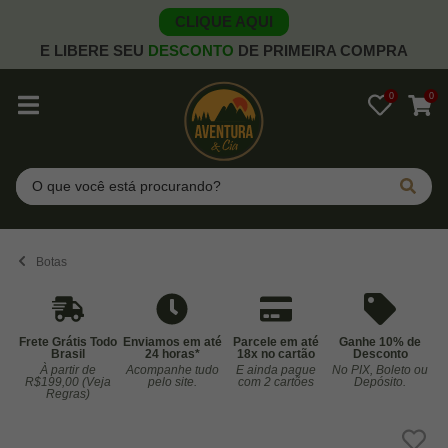
CLIQUE AQUI
E LIBERE SEU
DESCONTO
DE PRIMEIRA COMPRA
0
0
Pesquisar
Botas
Frete Grátis Todo
Enviamos em até
Parcele em até
Ganhe 10% de
Brasil
24 horas*
18x no cartão
Desconto
À partir de
Acompanhe tudo
E ainda pague
No PIX, Boleto ou
Co
R$199,00 (Veja
pelo site.
com 2 cartões
Depósito.
Regras)