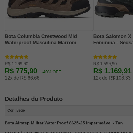
Bota Columbia Crestwood Mid
Bota Salomon X 
Waterproof Masculina Marrom
Feminina - Seds
R$ 1.299,90
R$ 1.599,90
R$ 775,90
R$ 1.169,9
-40% OFF
12x de R$ 66,66
12x de R$ 108,33
Detalhes do Produto
Cor
: Bege
Bota Airstep Militar Water Proof 8625-25 Impermeável - Tan