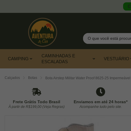
C
Pesquisar
CAMINHADAS E
CAMPING
VESTUÁRIO
ESCALADAS
Calçados
Botas
Bota Airstep Militar Water Proof 8625-25 Impermeável
Frete Grátis Todo Brasil
Enviamos em até 24 horas*
À partir de R$199,00 (Veja Regras)
Acompanhe tudo pelo site.