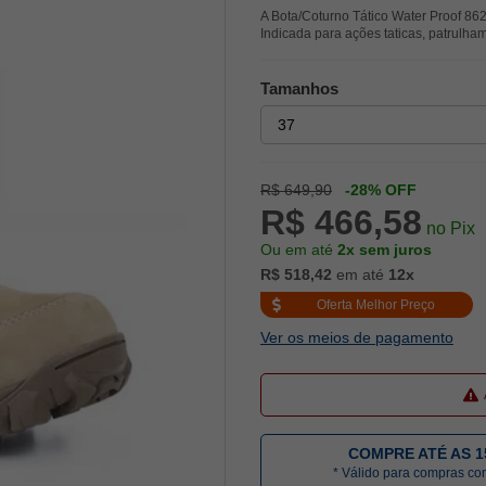
A Bota/Coturno Tático Water Proof 86
Indicada para ações taticas, patrulha
Tamanhos
R$ 649,90
-28% OFF
R$ 466,58
no Pix
Ou em até
2x sem juros
R$ 518,42
em até
12x
Oferta Melhor Preço
Ver os meios de pagamento
COMPRE ATÉ AS 1
* Válido para compras c