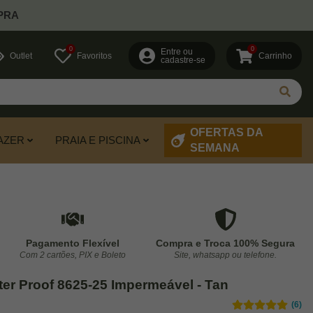
PRA
0
0
Entre ou
Outlet
Favoritos
Carrinho
cadastre-se
OFERTAS DA
AZER
PRAIA E PISCINA
SEMANA
Pagamento Flexível
Compra e Troca 100% Segura
Com 2 cartões, PIX e Boleto
Site, whatsapp ou telefone.
ater Proof 8625-25 Impermeável - Tan
(6)