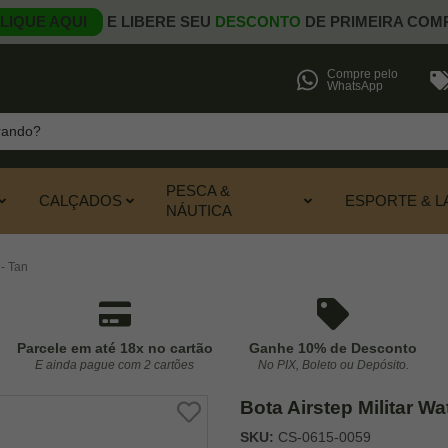
LIQUE AQUI
E LIBERE SEU
DESCONTO
DE PRIMEIRA COM
Compre pelo
WhatsApp
PESCA &
CALÇADOS
ESPORTE & L
NÁUTICA
 - Tan
Parcele em até 18x no cartão
Ganhe 10% de Desconto
E ainda pague com 2 cartões
No PIX, Boleto ou Depósito.
Bota Airstep Militar W
SKU:
CS-0615-0059