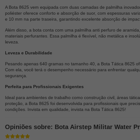
A Bota 8625 vem equipada com duas camadas de palmilha inovador
poliéster oferece conforto e absorção de suor, com espessuras var
e 10 mm na parte traseira, garantindo excelente absorção de impacto,
Além disso, a bota conta com uma palmilha anti perfuro de aramida
materiais perfurantes. Essa palmilha é flexível, não metálica e inso
leveza.
Leveza e Durabilidade
Pesando apenas 640 gramas no tamanho 40, a Bota Tática 8625 ofer
Com ela, você terá o desempenho necessário para enfrentar qualqu
segurança.
Perfeita para Profissionais Exigentes
Ideal para ambientes de trabalho como construção civil, áreas táti
proteção, a Bota 8625 foi desenvolvida para profissionais que preci
condições. Invista em qualidade, invista na Bota Tática 8625!
Opiniões sobre: Bota Airstep Militar Water P