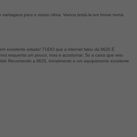
com vantagens para o nosso clima. Vamos testá-la em breve numa
 e em excelente estado! TUDO que a internet falou da 8625 É
mesmo) esquenta um pouco, mas e acostumar. So a caixa que veio
, kkkk Recomendo a 8625, inicialmente e um equipamento excelente