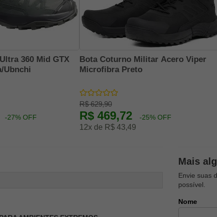
Ultra 360 Mid GTX
Bota Coturno Militar Acero Viper
a/Ubnchi
Microfibra Preto
R$ 629,90
1
R$ 469,72
-27% OFF
-25% OFF
12x de R$ 43,49
Mais al
Envie suas 
possível.
Nome