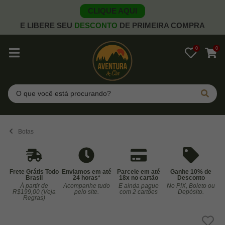
CLIQUE AQUI
E LIBERE SEU
DESCONTO
DE PRIMEIRA COMPRA
0
0
Pesquisar
Botas
Frete Grátis Todo
Enviamos em até
Parcele em até
Ganhe 10% de
Brasil
24 horas*
18x no cartão
Desconto
À partir de
Acompanhe tudo
E ainda pague
No PIX, Boleto ou
Co
R$199,00 (Veja
pelo site.
com 2 cartões
Depósito.
Regras)