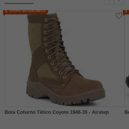
OFERTA MELHOR PREÇO
Bota Coturno Tático Coyote 1948-35 - Airstep
B