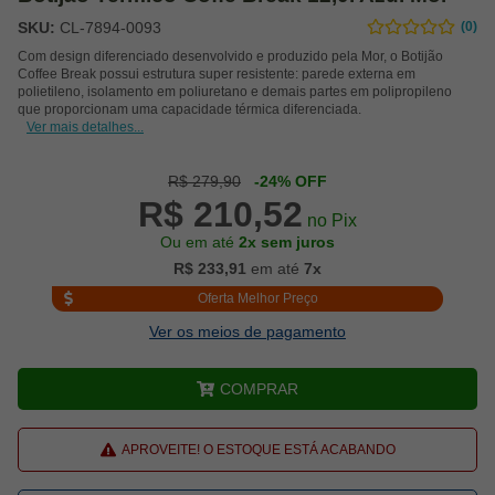
SKU:
CL-7894-0093
(0)
Com design diferenciado desenvolvido e produzido pela Mor, o Botijão
Coffee Break possui estrutura super resistente: parede externa em
polietileno, isolamento em poliuretano e demais partes em polipropileno
que proporcionam uma capacidade térmica diferenciada.
Ver mais detalhes...
R$ 279,90
-24% OFF
R$ 210,52
no Pix
Ou em até
2x sem juros
R$ 233,91
em até
7x
Oferta Melhor Preço
Ver os meios de pagamento
COMPRAR
APROVEITE! O ESTOQUE ESTÁ ACABANDO