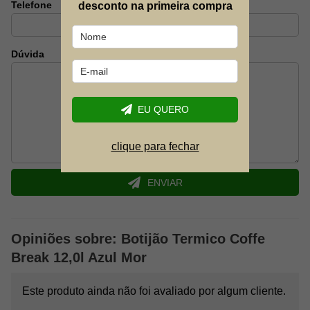
Telefone
desconto na primeira compra
manuseio e transporte.
Dúvida
EU QUERO
clique para fechar
ENVIAR
Opiniões sobre: Botijão Termico Coffe
Break 12,0l Azul Mor
Este produto ainda não foi avaliado por algum cliente.