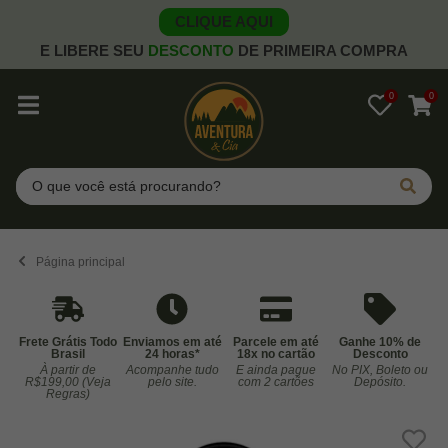
CLIQUE AQUI
E LIBERE SEU
DESCONTO
DE PRIMEIRA COMPRA
0
0
Pesquisar
Página principal
Frete Grátis Todo
Enviamos em até
Parcele em até
Ganhe 10% de
Brasil
24 horas*
18x no cartão
Desconto
À partir de
Acompanhe tudo
E ainda pague
No PIX, Boleto ou
Co
R$199,00 (Veja
pelo site.
com 2 cartões
Depósito.
Regras)