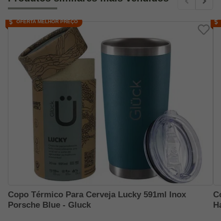
OFERTA MELHOR PREÇO
Copo Térmico Para Cerveja Lucky 591ml Inox
C
Porsche Blue - Gluck
H