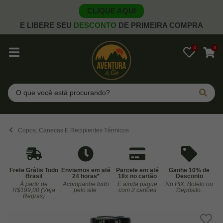
CLIQUE AQUI
E LIBERE SEU
DESCONTO
DE PRIMEIRA COMPRA
0
0
Pesquisar
Copos, Canecas E Recipientes Térmicos
Frete Grátis Todo
Enviamos em até
Parcele em até
Ganhe 10% de
Brasil
24 horas*
18x no cartão
Desconto
À partir de
Acompanhe tudo
E ainda pague
No PIX, Boleto ou
Co
R$199,00 (Veja
pelo site.
com 2 cartões
Depósito.
Regras)