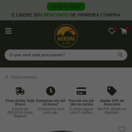
CLIQUE AQUI
E LIBERE SEU
DESCONTO
DE PRIMEIRA COMPRA
0
0
Pesquisar
Página principal
Frete Grátis Todo
Enviamos em até
Parcele em até
Ganhe 10% de
Brasil
24 horas*
18x no cartão
Desconto
À partir de
Acompanhe tudo
E ainda pague
No PIX, Boleto ou
Co
R$199,00 (Veja
pelo site.
com 2 cartões
Depósito.
Regras)