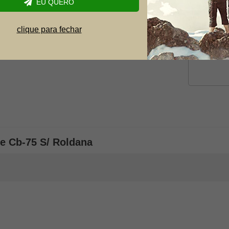
EU QUERO
Dúvida
so quebrar em algum momento inoportuno você a
clique para fechar
ie Cb-75 S/ Roldana