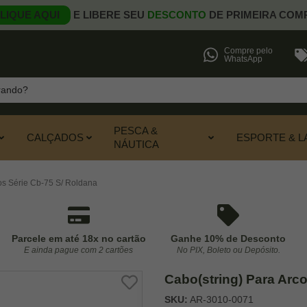
LIQUE AQUI
E LIBERE SEU
DESCONTO
DE PRIMEIRA COM
Compre pelo
WhatsApp
PESCA &
CALÇADOS
ESPORTE & L
NÁUTICA
os Série Cb-75 S/ Roldana
Parcele em até 18x no cartão
Ganhe 10% de Desconto
E ainda pague com 2 cartões
No PIX, Boleto ou Depósito.
Cabo(string) Para Arc
SKU:
AR-3010-0071