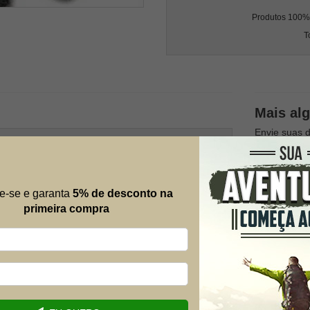
Produtos 100% l
T
Mais al
Envie suas 
possível.
Nome
e-se e garanta
5% de desconto na
primeira compra
E-mail
Telefone
um tecido especial, ela oferece muita resistência e