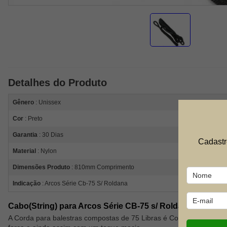
Detalhes do Produto
Gênero
: Unissex
Cor
: Preto
Garantia
: 30 Dias
Cadastr
Material
: Nylon
Dimensões Produto
: 810mm Comprimento
Indicação
: Arcos Série Cb-75 S/ Roldana
Cabo(String) para Arcos Série CB-75 s/ Roldana
A Corda para balestras compostas de 75 Libras é Confeccionada em 