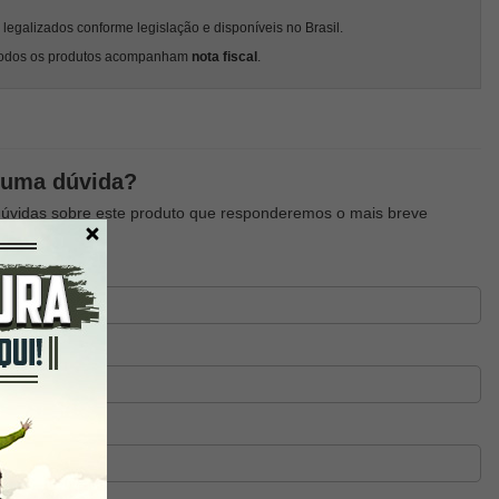
egalizados conforme legislação e disponíveis no Brasil.
odos os produtos acompanham
nota fiscal
.
guma dúvida?
dúvidas sobre este produto que responderemos o mais breve