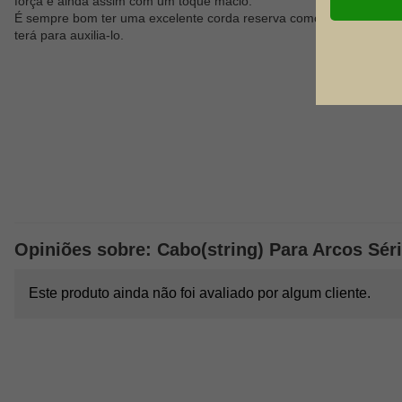
força e ainda assim com um toque macio.
É sempre bom ter uma excelente corda reserva como esta, se aca
terá para auxilia-lo.
Opiniões sobre: Cabo(string) Para Arcos Sér
Este produto ainda não foi avaliado por algum cliente.