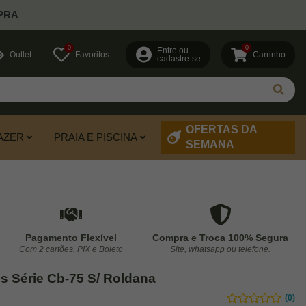
PRA
0
0
Entre ou
Outlet
Favoritos
Carrinho
cadastre-se
OFERTAS DA
AZER
PRAIA E PISCINA
SEMANA
Pagamento Flexível
Compra e Troca 100% Segura
Com 2 cartões, PIX e Boleto
Site, whatsapp ou telefone.
os Série Cb-75 S/ Roldana
(0)