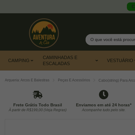
C
Pesquisar
CAMINHADAS E
CAMPING
VESTUÁRIO
ESCALADAS
Arqueria: Arcos E Balestras
Peças E Acessórios
Cabo(string) Para Arc
Frete Grátis Todo Brasil
Enviamos em até 24 horas*
À partir de R$199,00 (Veja Regras)
Acompanhe tudo pelo site.