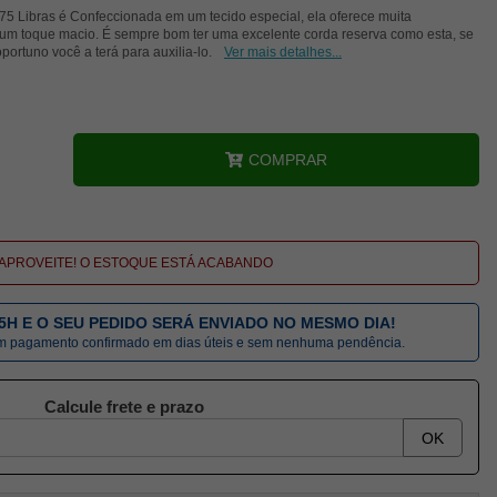
75 Libras é Confeccionada em um tecido especial, ela oferece muita
m um toque macio. É sempre bom ter uma excelente corda reserva como esta, se
rtuno você a terá para auxilia-lo.
Ver mais detalhes...
COMPRAR
APROVEITE! O ESTOQUE ESTÁ ACABANDO
5H E O SEU PEDIDO SERÁ ENVIADO NO MESMO DIA!
om pagamento confirmado em dias úteis e sem nenhuma pendência.
Calcule frete e prazo
OK