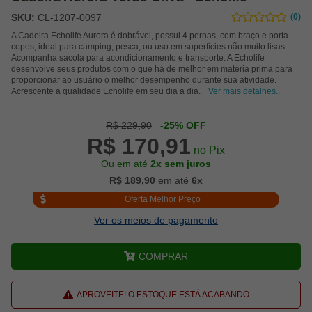
SKU:
CL-1207-0097
(0)
A Cadeira Echolife Aurora é dobrável, possui 4 pernas, com braço e porta
copos, ideal para camping, pesca, ou uso em superfícies não muito lisas.
Acompanha sacola para acondicionamento e transporte. A Echolife
desenvolve seus produtos com o que há de melhor em matéria prima para
proporcionar ao usuário o melhor desempenho durante sua atividade.
Acrescente a qualidade Echolife em seu dia a dia.
Ver mais detalhes...
R$ 229,90
-25% OFF
R$ 170,91
no Pix
Ou em até
2x sem juros
R$ 189,90
em até
6x
Oferta Melhor Preço
Ver os meios de pagamento
COMPRAR
APROVEITE! O ESTOQUE ESTÁ ACABANDO