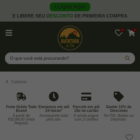
CLIQUE AQUI
E LIBERE SEU
DESCONTO
DE PRIMEIRA COMPRA
0
0
Pesquisar
Cadeiras
Frete Grátis Todo
Enviamos em até
Parcele em até
Ganhe 10% de
Brasil
24 horas*
18x no cartão
Desconto
À partir de
Acompanhe tudo
E ainda pague
No PIX, Boleto ou
Co
R$199,00 (Veja
pelo site.
com 2 cartões
Depósito.
Regras)