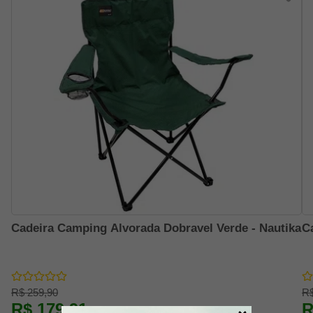
Cadeira Camping Alvorada Dobravel Verde - Nautika
C
R$ 259,90
R$
R$ 179,91
R
-31% OFF