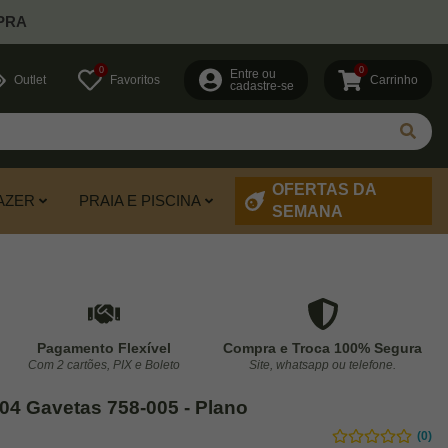
PRA
0
0
Entre ou
Outlet
Favoritos
Carrinho
cadastre-se
OFERTAS DA
AZER
PRAIA E PISCINA
SEMANA
Pagamento Flexível
Compra e Troca 100% Segura
Com 2 cartões, PIX e Boleto
Site, whatsapp ou telefone.
04 Gavetas 758-005 - Plano
(0)