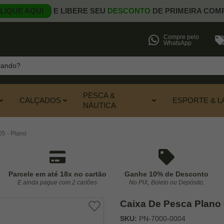
LIQUE AQUI
E LIBERE SEU
DESCONTO
DE PRIMEIRA COM
Compre pelo
WhatsApp
PESCA &
CALÇADOS
ESPORTE & L
NÁUTICA
5 - Plano
Parcele em até 18x no cartão
Ganhe 10% de Desconto
E ainda pague com 2 cartões
No PIX, Boleto ou Depósito.
Caixa De Pesca Plano 
SKU:
PN-7000-0004