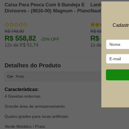
Caixa Para Pesca Com 6 Bandeja E
Lanterna De Cab
Divisores - (8616-00) Magnum - Plano
Nautika
Cadastr
R$ 749,90
R$ 69,90
R$ 558,82
R$ 53,38
-25% OFF
-2
12x de R$ 51,74
1x de R$ 59,31
Detalhes do Produto
Cor
: Preto
Características:
4 Gavetas externas.
Grande área de armazenamento.
Quatro grades para iscas artificiais.
Verde Metálico / Prata.