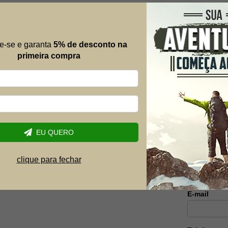
eça Skiper Aqua -
Caixa Para Pesca Plano Com 3
Estojo + Compartimentos 728-000
e-se e garanta
5% de desconto na
R$ 1.199,90
primeira compra
R$ 665,91
4% OFF
-45% OFF
12x de R$ 61,66
Mais al
Envie suas 
EU QUERO
possível.
Nome
clique para fechar
E-mail