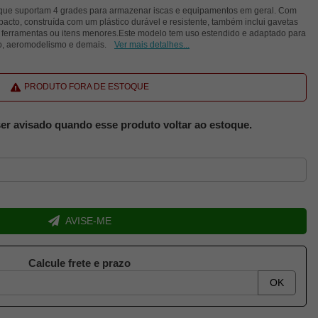
 que suportam 4 grades para armazenar iscas e equipamentos em geral. Com
pacto, construída com um plástico durável e resistente, também inclui gavetas
 ferramentas ou itens menores.Este modelo tem uso estendido e adaptado para
o, aeromodelismo e demais.
Ver mais detalhes...
PRODUTO FORA DE ESTOQUE
er avisado quando esse produto voltar ao estoque.
AVISE-ME
Calcule frete e prazo
OK