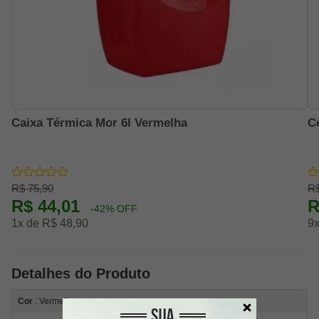
Caixa Térmica Mor 6l Vermelha
C
R$ 75,90
R$
R$ 44,01
R
-42% OFF
1x de R$ 48,90
9x
Detalhes do Produto
Cor
: Vermelho