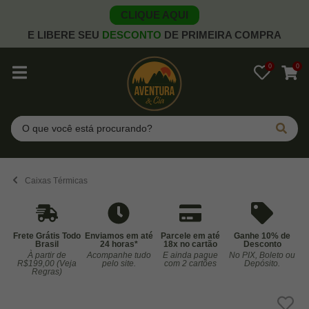
CLIQUE AQUI
E LIBERE SEU
DESCONTO
DE PRIMEIRA COMPRA
0
0
Pesquisar
Caixas Térmicas
Frete Grátis Todo
Enviamos em até
Parcele em até
Ganhe 10% de
Brasil
24 horas*
18x no cartão
Desconto
À partir de
Acompanhe tudo
E ainda pague
No PIX, Boleto ou
Co
R$199,00 (Veja
pelo site.
com 2 cartões
Depósito.
Regras)