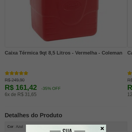
Caixa Térmica 9qt 8,5 Litros - Vermelha - Coleman
C
R$ 249,90
R$
R$ 161,42
R
-35% OFF
6x de R$ 31,65
12
Detalhes do Produto
Cor
: Azul