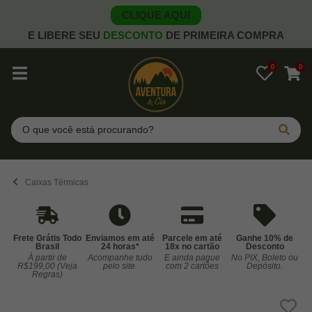
CLIQUE AQUI
E LIBERE SEU
DESCONTO
DE PRIMEIRA COMPRA
0
0
Pesquisar
Caixas Térmicas
Frete Grátis Todo
Enviamos em até
Parcele em até
Ganhe 10% de
Brasil
24 horas*
18x no cartão
Desconto
À partir de
Acompanhe tudo
E ainda pague
No PIX, Boleto ou
Co
R$199,00 (Veja
pelo site.
com 2 cartões
Depósito.
Regras)