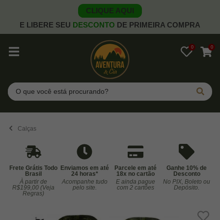
CLIQUE AQUI
E LIBERE SEU
DESCONTO
DE PRIMEIRA COMPRA
0
0
Pesquisar
Calças
Frete Grátis Todo
Enviamos em até
Parcele em até
Ganhe 10% de
Brasil
24 horas*
18x no cartão
Desconto
À partir de
Acompanhe tudo
E ainda pague
No PIX, Boleto ou
Co
R$199,00 (Veja
pelo site.
com 2 cartões
Depósito.
Regras)