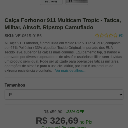
Calça Forhonor 911 Multicam Tropic - Tatica,
Militar, Airsoft, Ripstop Camuflado
SKU:
VE-0615-0156
(0)
A Calça 911 Forhonor, é produzida em tecido RIP STOP SUPER, composto
por 67% Poliéster / 33% algodão. Tecido Original, importado dos EUA -
Tecido leve, superior às calças mais comuns. Equipamento top, testando e
aprovado por diversos operadores de airsoft e usuários militar, sem duvidas
um produto sem igual. Pode ser utilizado para operações táticas militares,
operações de airsoft e para o uso civil diário, por isso é um produto de
extrema resistência e conforto.
Ver mais detalhes...
Tamanhos
R$ 459,90
-28% OFF
R$ 326,69
no Pix
Ou em até
2x sem juros