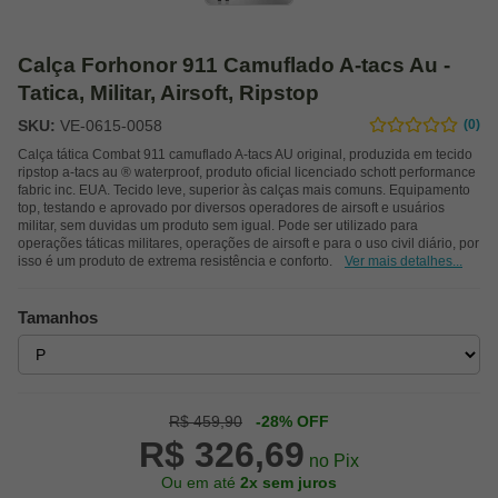
Calça Forhonor 911 Camuflado A-tacs Au -
Tatica, Militar, Airsoft, Ripstop
SKU:
VE-0615-0058
(0)
Calça tática Combat 911 camuflado A-tacs AU original, produzida em tecido
ripstop a-tacs au ® waterproof, produto oficial licenciado schott performance
fabric inc. EUA. Tecido leve, superior às calças mais comuns. Equipamento
top, testando e aprovado por diversos operadores de airsoft e usuários
militar, sem duvidas um produto sem igual. Pode ser utilizado para
operações táticas militares, operações de airsoft e para o uso civil diário, por
isso é um produto de extrema resistência e conforto.
Ver mais detalhes...
Tamanhos
R$ 459,90
-28% OFF
R$ 326,69
no Pix
Ou em até
2x sem juros