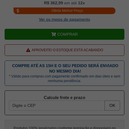
R$ 362,99
em até
12x
Oferta Melhor Preço
Ver os meios de pagamento
COMPRAR
APROVEITE! O ESTOQUE ESTÁ ACABANDO
COMPRE ATÉ AS 15H E O SEU PEDIDO SERÁ ENVIADO
NO MESMO DIA!
* Válido para compras com pagamento confirmado em dias úteis e sem
nenhuma pendência.
Calcule frete e prazo
OK
Produtos 100% legalizados conforme legislação e disponíveis no