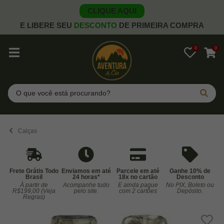
CLIQUE AQUI
E LIBERE SEU
DESCONTO
DE PRIMEIRA COMPRA
0
0
Pesquisar
Calças
Frete Grátis Todo
Enviamos em até
Parcele em até
Ganhe 10% de
Brasil
24 horas*
18x no cartão
Desconto
À partir de
Acompanhe tudo
E ainda pague
No PIX, Boleto ou
Co
R$199,00 (Veja
pelo site.
com 2 cartões
Depósito.
Regras)