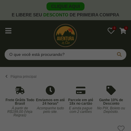
CLIQUE AQUI
E LIBERE SEU
DESCONTO
DE PRIMEIRA COMPRA
0
0
Pesquisar
Página principal
Frete Grátis Todo
Enviamos em até
Parcele em até
Ganhe 10% de
Brasil
24 horas*
18x no cartão
Desconto
À partir de
Acompanhe tudo
E ainda pague
No PIX, Boleto ou
Co
R$199,00 (Veja
pelo site.
com 2 cartões
Depósito.
Regras)