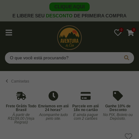
CLIQUE AQUI
E LIBERE SEU
DESCONTO
DE PRIMEIRA COMPRA
0
0
Pesquisar
Camisetas
Frete Grátis Todo
Enviamos em até
Parcele em até
Ganhe 10% de
Brasil
24 horas*
18x no cartão
Desconto
À partir de
Acompanhe tudo
E ainda pague
No PIX, Boleto ou
Co
R$199,00 (Veja
pelo site.
com 2 cartões
Depósito.
Regras)