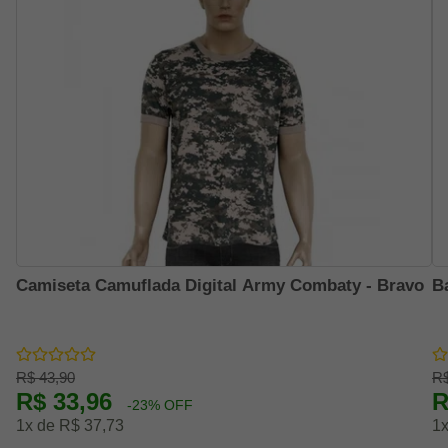
Camiseta Camuflada Digital Army Combaty - Bravo
B
R$ 43,90
R$
R$ 33,96
R
-23% OFF
1x de R$ 37,73
1x