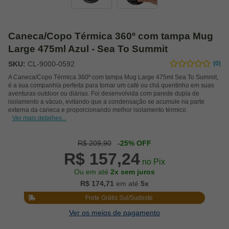
Caneca/Copo Térmica 360º com tampa Mug
Large 475ml Azul - Sea To Summit
SKU:
CL-9000-0592
(0)
A Caneca/Copo Térmica 360º com tampa Mug Large 475ml Sea To Summit,
é a sua companhia perfeita para tomar um café ou chá quentinho em suas
aventuras outdoor ou diárias. Foi desenvolvida com parede dupla de
isolamento a vácuo, evitando que a condensação se acumule na parte
externa da caneca e proporcionando melhor isolamento térmico.
Ver mais detalhes...
R$ 209,90
-25% OFF
R$ 157,24
no Pix
Ou em até
2x sem juros
R$ 174,71
em até
5x
Frete Grátis Sul/Sudeste
Ver os meios de pagamento