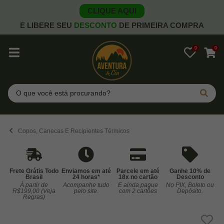
CLIQUE AQUI
E LIBERE SEU
DESCONTO
DE PRIMEIRA COMPRA
0
0
Pesquisar
Copos, Canecas E Recipientes Térmicos
Frete Grátis Todo
Enviamos em até
Parcele em até
Ganhe 10% de
Brasil
24 horas*
18x no cartão
Desconto
À partir de
Acompanhe tudo
E ainda pague
No PIX, Boleto ou
Co
R$199,00 (Veja
pelo site.
com 2 cartões
Depósito.
Regras)