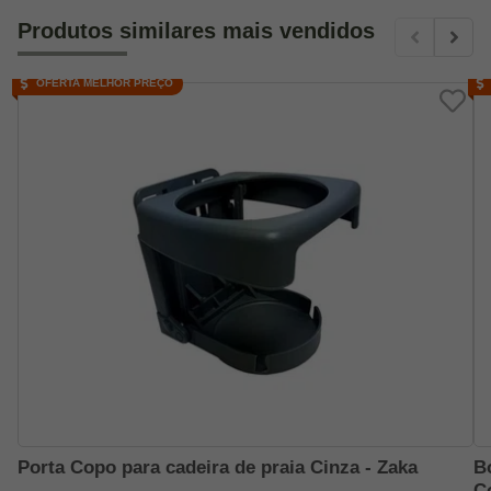
Produtos similares mais vendidos
OFERTA MELHOR PREÇO
Porta Copo para cadeira de praia Cinza - Zaka
Bo
C