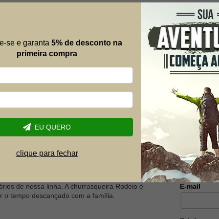
t Flame Gun -
Churrasqueira Esmaltada Redonda
Bafo Guarapari - Mor
e-se e garanta
5% de desconto na
R$ 369,90
primeira compra
R$ 273,16
8% OFF
-26% OFF
10x de R$ 30,35
Mais al
Envie suas 
EU QUERO
possível.
Nome
clique para fechar
ueiros, do mais requintado até os churrasqueiros de
ão dos amigos em torno do fogo ficam ainda mais
E-mail
órios de nossa linha. A churrasqueira Rodeio é
ar o tempo descançado com a família.