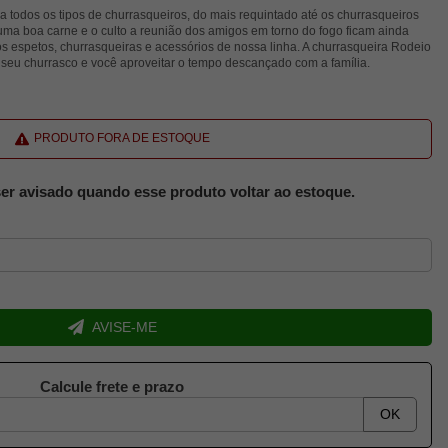
ra todos os tipos de churrasqueiros, do mais requintado até os churrasqueiros
uma boa carne e o culto a reunião dos amigos em torno do fogo ficam ainda
os espetos, churrasqueiras e acessórios de nossa linha. A churrasqueira Rodeio
r seu churrasco e você aproveitar o tempo descançado com a família.
PRODUTO FORA DE ESTOQUE
er avisado quando esse produto voltar ao estoque.
AVISE-ME
Calcule frete e prazo
OK