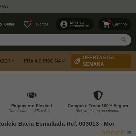
PRA
0
0
Entre ou
Outlet
Favoritos
Carrinho
cadastre-se
OFERTAS DA
AZER
PRAIA E PISCINA
SEMANA
Pagamento Flexível
Compra e Troca 100% Segura
Com 2 cartões, PIX e Boleto
Site, whatsapp ou telefone.
odeio Bacia Esmaltada Ref. 003013 - Mor
(0)