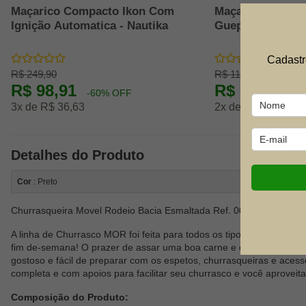
Maçarico Compacto Ikon Com
Maçarico Gourme
Ignição Automatica - Nautika
Guepardo
Cadastr
R$ 249,90
R$ 119,90
R$ 98,91
R$ 62,91
-60% OFF
-4
3x de R$ 36,63
2x de R$ 34,95
Detalhes do Produto
Cor
: Preto
Churrasqueira Movel Rodeio Bacia Esmaltada Ref. 003013 - Mor
A linha de Churrasco MOR foi feita para todos os tipos de churrasq
fim de-semana! O prazer de assar uma boa carne e o culto a reuni
gostoso e fácil de preparar com os espetos, churrasqueiras e acess
completa e com apoios para facilitar seu churrasco e você aproveit
Composição do Produto: