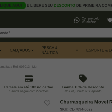
LIQUE AQUI
E LIBERE SEU
DESCONTO
DE PRIMEIRA COM
Compre pelo
WhatsApp
PESCA &
CALÇADOS
ESPORTE & L
NÁUTICA
smaltada Ref. 003013 - Mor
Parcele em até 18x no cartão
Ganhe 10% de Desconto
E ainda pague com 2 cartões
No PIX, Boleto ou Depósito.
Churrasqueira Movel R
SKU:
CL-7894-0022