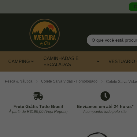
C
Pesquisar
CAMINHADAS E
CAMPING
VESTUÁRIO
ESCALADAS
Pesca & Náutica
Colete Salva Vidas - Homologado
Colete Salva Vidas
Frete Grátis Todo Brasil
Enviamos em até 24 horas*
À partir de R$199,00 (Veja Regras)
Acompanhe tudo pelo site.