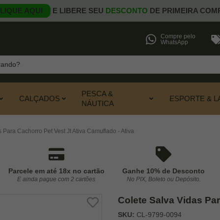
LIQUE AQUI
E LIBERE SEU
DESCONTO
DE PRIMEIRA COM
Compre pelo
WhatsApp
PESCA &
CALÇADOS
ESPORTE & L
NÁUTICA
 Para Cachorro Pet Vest Jt Ativa Camuflado - Ativa
Parcele em até 18x no cartão
Ganhe 10% de Desconto
E ainda pague com 2 cartões
No PIX, Boleto ou Depósito.
Colete Salva Vidas Par
SKU:
CL-9799-0094