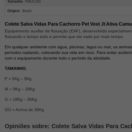
Tamanho
: P,M,G,GG
Origem
: Brasil
Colete Salva Vidas Para Cachorro Pet Vest Jt Ativa Camuf
Equipamento auxiliar de flutuação (EAF), desenvolvido especialme
flutuando o tempo todo e permite que ele nade por mais tempo.
Em qualquer ambiente com água, piscinas, lagos ou mar, os animai
períodos nadando, colocando sua vida em risco. Para evitar acident
com o equipamento durante todo o período da atividade.
TAMANHO.
P = 5Kg – 9Kg
M = 9Kg – 18Kg
G = 18Kg – 36Kg
GG = Acima de 36Kg
Opiniões sobre: Colete Salva Vidas Para Cach