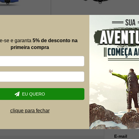
as Nautico Ativa 55
Colete Salva Vidas Nautico Ativa 55
Preto - Ativa
e-se e garanta
5% de desconto na
primeira compra
R$ 229,90
R$ 165,52
28% OFF
-28% OFF
6x de R$ 30,65
Mais al
EU QUERO
Envie suas 
possível.
clique para fechar
Nome
E-mail