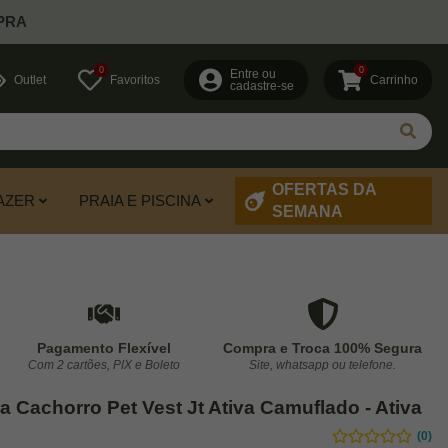
PRA
0
0
Entre ou
Outlet
Favoritos
Carrinho
cadastre-se
OFERTAS DA
AZER
PRAIA E PISCINA
SEMANA
Pagamento Flexível
Compra e Troca 100% Segura
Com 2 cartões, PIX e Boleto
Site, whatsapp ou telefone.
a Cachorro Pet Vest Jt Ativa Camuflado - Ativa
(0)