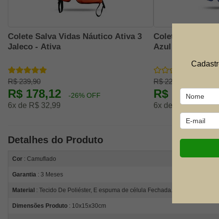
Colete Salva Vidas Náutico Ativa 3
Colete Salva Vid
Jaleco - Ativa
Azul - Ativa
Cadastr
R$ 239,90
R$ 229,90
R$ 178,12
R$ 165,52
-26% OFF
-
6x de R$ 32,99
6x de R$ 30,65
Detalhes do Produto
Cor
: Camuflado
Garantia
: 3 Meses
Material
: Tecido De Poliéster, E espuma de célula Fechada.
Dimensões Produto
: 10x15x30cm