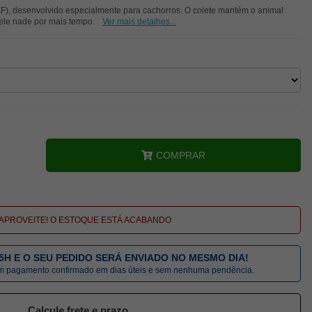
AF), desenvolvido especialmente para cachorros. O colete mantém o animal
 ele nade por mais tempo.
Ver mais detalhes...
COMPRAR
APROVEITE! O ESTOQUE ESTÁ ACABANDO
5H E O SEU PEDIDO SERÁ ENVIADO NO MESMO DIA!
om pagamento confirmado em dias úteis e sem nenhuma pendência.
Calcule frete e prazo