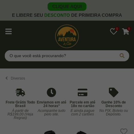
CLIQUE AQUI
E LIBERE SEU
DESCONTO
DE PRIMEIRA COMPRA
0
0
Pesquisar
Diversos
Frete Grátis Todo
Enviamos em até
Parcele em até
Ganhe 10% de
Brasil
24 horas*
18x no cartão
Desconto
À partir de
Acompanhe tudo
E ainda pague
No PIX, Boleto ou
Co
R$199,00 (Veja
pelo site.
com 2 cartões
Depósito.
Regras)