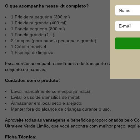
O que acompanha nesse kit completo?
1 Frigideira pequena (300 ml)
1 Frigideira grande (400 ml)
1 Panela pequena (800 ml)
1 Panela grande (1 L)
2 Tampas (para panela pequena e grande)
1 Cabo removível
1 Esponja de limpeza
Essa versão acompanha ainda bolsa de transporte resistente, prote
conjunto de panelas.
Cuidados com o produto:
Lavar manualmente com esponja macia;
Evitar o uso de utensílios de metal;
Armazenar em local seco e arejado;
Manter fora do alcance de crianças durante o uso.
Aproveite todas as
vantagens
e benefícios proporcionados pelo C
Ultraleve Verde Limão, que você encontra com melhor preço, aqui em
Ficha Técnica: