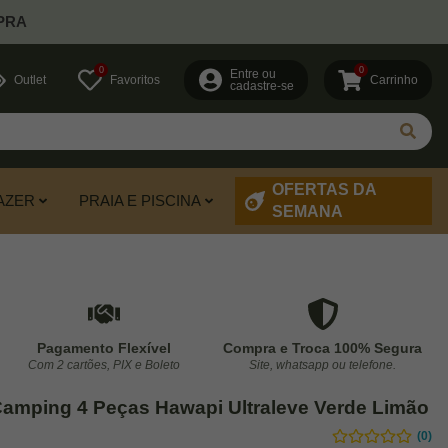
PRA
0
0
Entre ou
Outlet
Favoritos
Carrinho
cadastre-se
OFERTAS DA
AZER
PRAIA E PISCINA
SEMANA
Pagamento Flexível
Compra e Troca 100% Segura
Com 2 cartões, PIX e Boleto
Site, whatsapp ou telefone.
Camping 4 Peças Hawapi Ultraleve Verde Limão
(0)