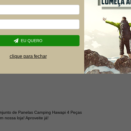
EU QUERO
clique para fechar
gendo o conjunto e facilitando no manuseio do seu
onjunto de Panelas Camping Hawapi 4 Peças
 nossa loja! Aproveite já!