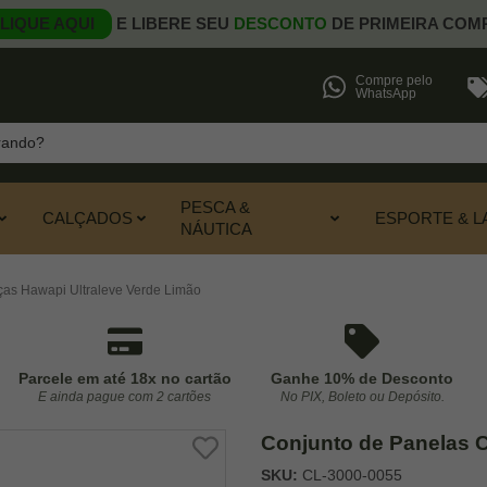
LIQUE AQUI
E LIBERE SEU
DESCONTO
DE PRIMEIRA COM
Compre pelo
WhatsApp
PESCA &
CALÇADOS
ESPORTE & L
NÁUTICA
as Hawapi Ultraleve Verde Limão
Parcele em até 18x no cartão
Ganhe 10% de Desconto
E ainda pague com 2 cartões
No PIX, Boleto ou Depósito.
Conjunto de Panelas 
SKU:
CL-3000-0055