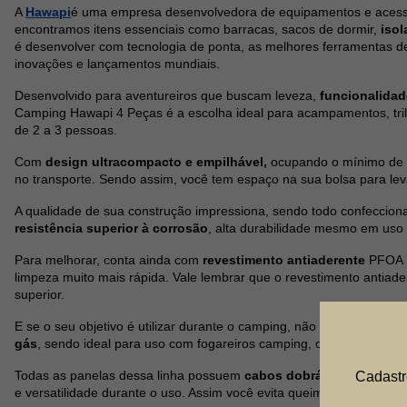
A
Hawapi
é uma empresa desenvolvedora de equipamentos e acessó
encontramos itens essenciais como barracas, sacos de dormir,
isol
é desenvolver com tecnologia de ponta, as melhores ferramentas d
inovações e lançamentos mundiais.
Desenvolvido para aventureiros que buscam leveza,
funcionalida
Camping Hawapi 4 Peças é a escolha ideal para acampamentos, tri
de 2 a 3 pessoas.
Com
design ultracompacto e empilhável,
ocupando o mínimo de e
no transporte. Sendo assim, você tem espaço na sua bolsa para le
A qualidade de sua construção impressiona, sendo todo confeccio
resistência superior à corrosão
, alta durabilidade mesmo em uso c
Para melhorar, conta ainda com
revestimento antiaderente
PFOA Fr
limpeza muito mais rápida. Vale lembrar que o revestimento antiad
superior.
E se o seu objetivo é utilizar durante o camping, não tem problema
gás
, sendo ideal para uso com fogareiros camping, ou seja, aument
Todas as panelas dessa linha possuem
cabos dobráveis
com reves
Cadastr
e versatilidade durante o uso. Assim você evita queimaduras ao seg