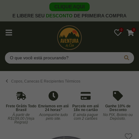
CLIQUE AQUI
E LIBERE SEU
DESCONTO
DE PRIMEIRA COMPRA
0
0
Pesquisar
Copos, Canecas E Recipientes Térmicos
Frete Grátis Todo
Enviamos em até
Parcele em até
Ganhe 10% de
Brasil
24 horas*
18x no cartão
Desconto
À partir de
Acompanhe tudo
E ainda pague
No PIX, Boleto ou
Co
R$199,00 (Veja
pelo site.
com 2 cartões
Depósito.
Regras)