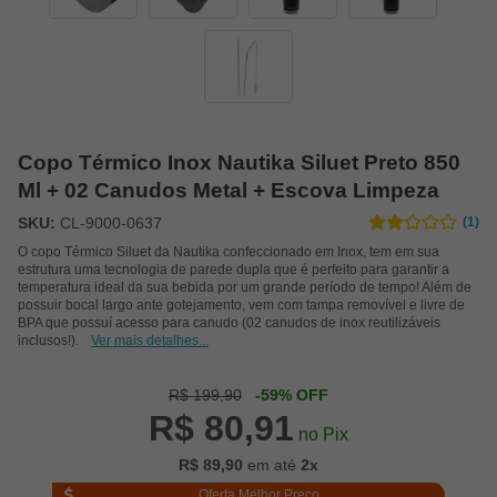
Copo Térmico Inox Nautika Siluet Preto 850
Ml + 02 Canudos Metal + Escova Limpeza
SKU:
CL-9000-0637
(1)
O copo Térmico Siluet da Nautika confeccionado em Inox, tem em sua
estrutura uma tecnologia de parede dupla que é perfeito para garantir a
temperatura ideal da sua bebida por um grande período de tempo! Além de
possuir bocal largo ante gotejamento, vem com tampa removível e livre de
BPA que possuí acesso para canudo (02 canudos de inox reutilizáveis
inclusos!).
Ver mais detalhes...
R$ 199,90
-59% OFF
R$ 80,91
no Pix
R$ 89,90
em até
2x
Oferta Melhor Preço