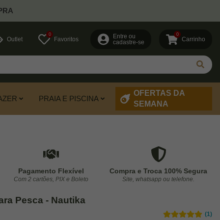
PRA
0
0
Entre ou
Outlet
Favoritos
Carrinho
cadastre-se
OFERTAS DA
AZER
PRAIA E PISCINA
SEMANA
Pagamento Flexível
Compra e Troca 100% Segura
Com 2 cartões, PIX e Boleto
Site, whatsapp ou telefone.
ra Pesca - Nautika
(1)