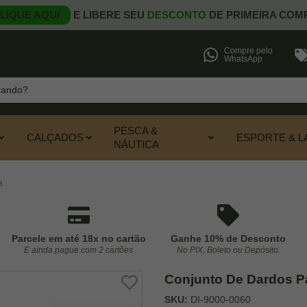
LIQUE AQUI
E LIBERE SEU
DESCONTO
DE PRIMEIRA COM
Compre pelo
WhatsApp
PESCA &
CALÇADOS
ESPORTE & L
NÁUTICA
a
Parcele em até 18x no cartão
Ganhe 10% de Desconto
E ainda pague com 2 cartões
No PIX, Boleto ou Depósito.
Conjunto De Dardos Pa
SKU:
DI-9000-0060