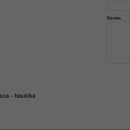
Dúvida
sca - Nautika