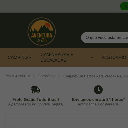
C
Pesquisar
CAMINHADAS E
CAMPING
VESTUÁRIO
ESCALADAS
Pesca & Náutica
Acessórios
Conjunto De Dardos Para Pesca - Nautik
Frete Grátis Todo Brasil
Enviamos em até 24 horas*
À partir de R$199,00 (Veja Regras)
Acompanhe tudo pelo site.