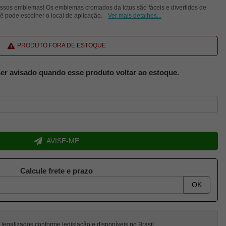
ssos emblemas! Os emblemas cromados da Ictus são fáceis e divertidos de
ê pode escolher o local de aplicação.
Ver mais detalhes...
PRODUTO FORA DE ESTOQUE
er avisado quando esse produto voltar ao estoque.
AVISE-ME
Calcule frete e prazo
OK
egalizados conforme legislação e disponíveis no Brasil.