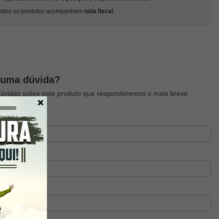
odos os produtos acompanham
nota fiscal
.
guma dúvida?
dúvidas sobre este produto que responderemos o mais breve