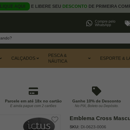
LIQUE AQUI
E LIBERE SEU
DESCONTO
DE PRIMEIRA COM
Compre pelo
WhatsApp
PESCA &
CALÇADOS
ESPORTE & L
NÁUTICA
Parcele em até 18x no cartão
Ganhe 10% de Desconto
E ainda pague com 2 cartões
No PIX, Boleto ou Depósito.
Emblema Cross Masculi
SKU:
DI-0623-0006