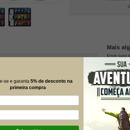
T
Mais al
Envie suas 
possível.
Nome
e-se e garanta
5% de desconto na
primeira compra
E-mail
Telefone