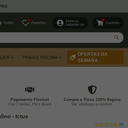
PRA
0
0
Entre ou
Outlet
Favoritos
Carrinho
cadastre-se
OFERTAS DA
AZER
PRAIA E PISCINA
SEMANA
Pagamento Flexível
Compra e Troca 100% Segura
Com 2 cartões, PIX e Boleto
Site, whatsapp ou telefone.
no - Ictus
(0)