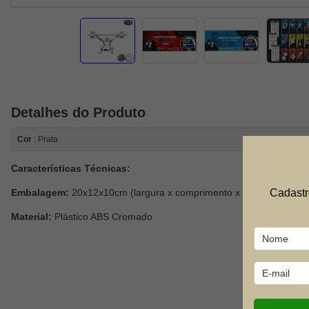
Detalhes do Produto
Cor
: Prata
Características Técnicas:
Embalagem:
20x12x10cm (largura x comprimento x altura)
Cadastr
Material:
Plástico ABS Cromado