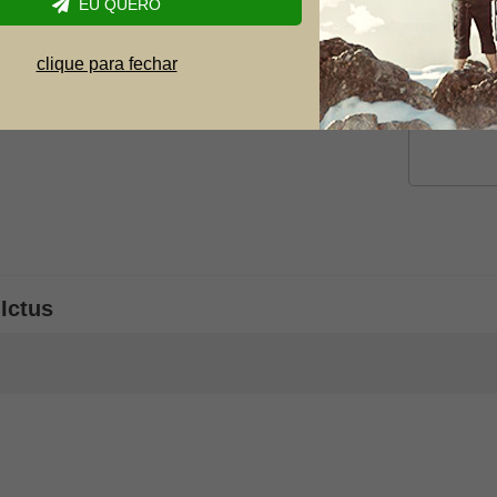
EU QUERO
Dúvida
clique para fechar
Ictus