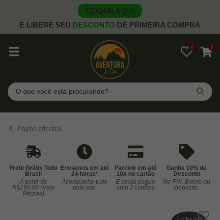
CLIQUE AQUI
E LIBERE SEU
DESCONTO
DE PRIMEIRA COMPRA
0
0
Pesquisar
Página principal
Frete Grátis Todo
Enviamos em até
Parcele em até
Ganhe 10% de
Brasil
24 horas*
18x no cartão
Desconto
À partir de
Acompanhe tudo
E ainda pague
No PIX, Boleto ou
Co
R$199,00 (Veja
pelo site.
com 2 cartões
Depósito.
Regras)