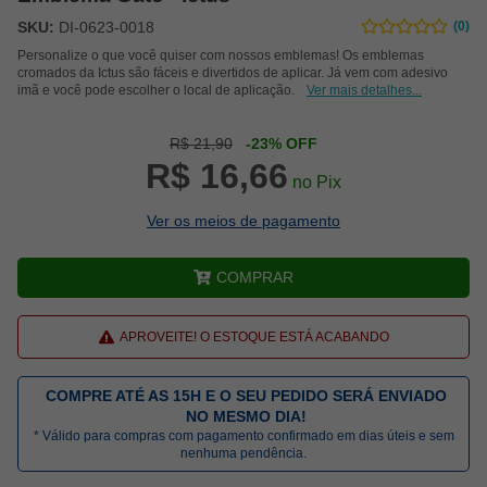
SKU:
DI-0623-0018
(0)
Personalize o que você quiser com nossos emblemas! Os emblemas
cromados da Ictus são fáceis e divertidos de aplicar. Já vem com adesivo
imã e você pode escolher o local de aplicação.
Ver mais detalhes...
R$ 21,90
-23% OFF
R$ 16,66
no Pix
Ver os meios de pagamento
COMPRAR
APROVEITE! O ESTOQUE ESTÁ ACABANDO
COMPRE ATÉ AS 15H E O SEU PEDIDO SERÁ ENVIADO
NO MESMO DIA!
* Válido para compras com pagamento confirmado em dias úteis e sem
nenhuma pendência.