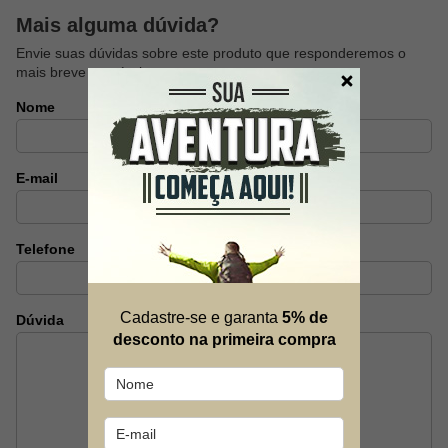
Mais alguma dúvida?
Envie suas dúvidas sobre este produto que responderemos o
mais breve possível.
Nome
E-mail
Telefone
Cadastre-se e garanta
5% de
Dúvida
desconto na primeira compra