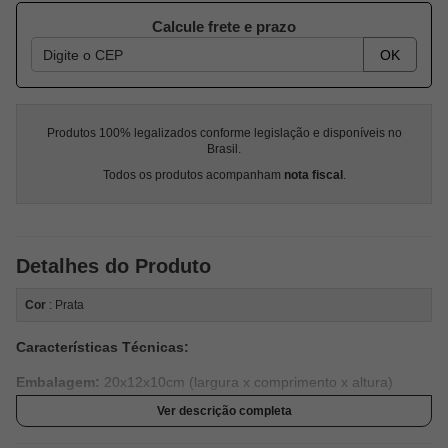
Calcule frete e prazo
OK
Produtos 100% legalizados conforme legislação e disponíveis no
Brasil.
Todos os produtos acompanham
nota fiscal
.
Detalhes do Produto
Cor
: Prata
Características Técnicas:
Embalagem:
20x12x10cm (largura x comprimento x altura)
Ver descrição completa
Material:
Plástico ABS Cromado