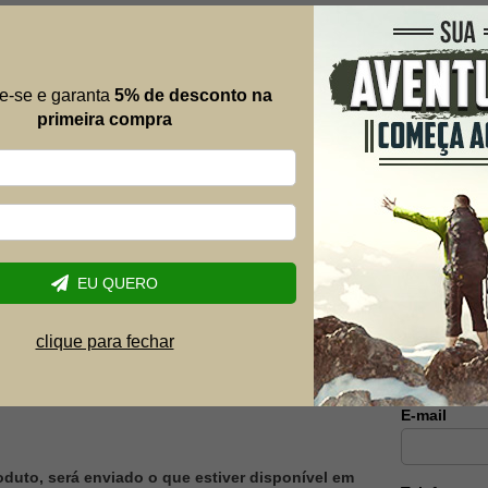
cadeira de praia
Espreguiçadeira Slim Laranja Citric
Zaka
e-se e garanta
5% de desconto na
R$ 469,90
primeira compra
R$ 359,83
6% OFF
-23% OFF
12x de R$ 33,32
Mais al
Envie suas 
EU QUERO
possível.
Nome
clique para fechar
E-mail
oduto, será enviado o que estiver disponível em