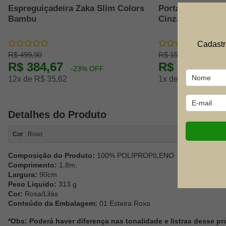
Espreguiçadeira Zaka Slim Colors
Porta Copo para 
Bambu
Cinza - Zaka
Cadastr
R$ 499,90
R$ 15,90
R$ 384,67
R$ 13,31
-23% OFF
-1
12x de R$ 35,62
1x de R$ 14,79
Detalhes do Produto
Cor
: Roxo
Composição do Produto:
100% POLIPROPILENO
Comprimento:
1,8m,
Largura:
90cm
Peso Liquido:
313 g
Cor:
Rosa/Lilás
Conteúdo da Embalagem:
01 Esteira Roxa
*Obs: Poderá haver diferença nas tonalidade e listras desse pr