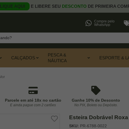
LIQUE AQUI
E LIBERE SEU
DESCONTO
DE PRIMEIRA COM
Compre pelo
WhatsApp
PESCA &
CALÇADOS
ESPORTE & L
NÁUTICA
Mor
Parcele em até 18x no cartão
Ganhe 10% de Desconto
E ainda pague com 2 cartões
No PIX, Boleto ou Depósito.
Esteira Dobrável Roxa
SKU:
PR-6788-0022