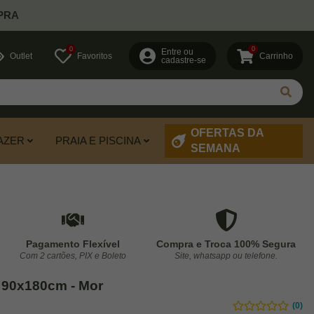
PRA
0
0
Entre ou
Outlet
Favoritos
Carrinho
cadastre-se
OFERTAS DA
AZER
PRAIA E PISCINA
SEMANA
Pagamento Flexível
Compra e Troca 100% Segura
Com 2 cartões, PIX e Boleto
Site, whatsapp ou telefone.
 90x180cm - Mor
(0)