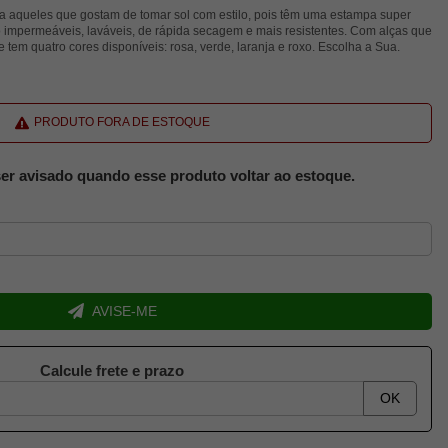
ara aqueles que gostam de tomar sol com estilo, pois têm uma estampa super
o impermeáveis, laváveis, de rápida secagem e mais resistentes. Com alças que
 e tem quatro cores disponíveis: rosa, verde, laranja e roxo. Escolha a Sua.
PRODUTO FORA DE ESTOQUE
er avisado quando esse produto voltar ao estoque.
AVISE-ME
Calcule frete e prazo
OK