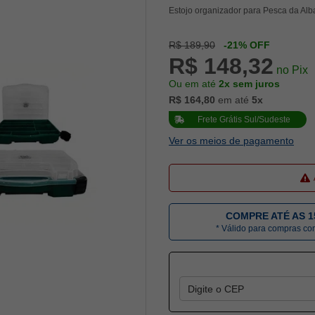
Estojo organizador para Pesca da Alb
R$ 189,90
-21% OFF
R$ 148,32
no Pix
Ou em até
2x sem juros
R$ 164,80
em até
5x
Frete Grátis Sul/Sudeste
Ver os meios de pagamento
COMPRE ATÉ AS 1
* Válido para compras c