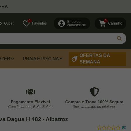
PRA
0
0
Entre ou
Outlet
Favoritos
Carrinho
cadastre-se
OFERTAS DA
AZER
PRAIA E PISCINA
SEMANA
Pagamento Flexível
Compra e Troca 100% Segura
Com 2 cartões, PIX e Boleto
Site, whatsapp ou telefone.
va Dagua H 482 - Albatroz
(0)