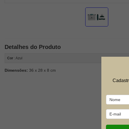
Detalhes do Produto
Cor
: Azul
Dimensões:
36 x 28 x 8 cm
Cadastr