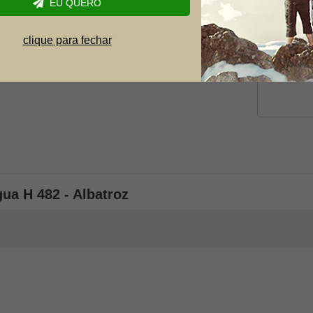
EU QUERO
Dúvida
clique para fechar
ua H 482 - Albatroz