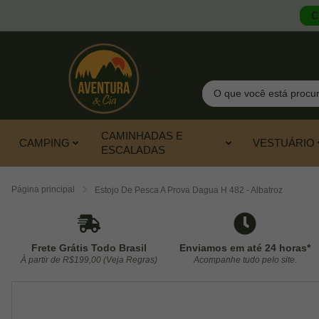
C
Pesquisar
CAMINHADAS E
CAMPING
VESTUÁRIO
ESCALADAS
Página principal
Estojo De Pesca A Prova Dagua H 482 - Albatroz
Frete Grátis Todo Brasil
Enviamos em até 24 horas*
À partir de R$199,00 (Veja Regras)
Acompanhe tudo pelo site.