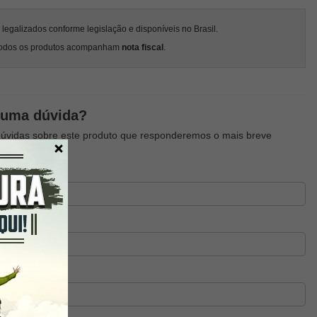
egalizados conforme legislação e disponíveis no Brasil.
odos os produtos acompanham
nota fiscal
.
guma dúvida?
dúvidas sobre este produto que responderemos o mais breve