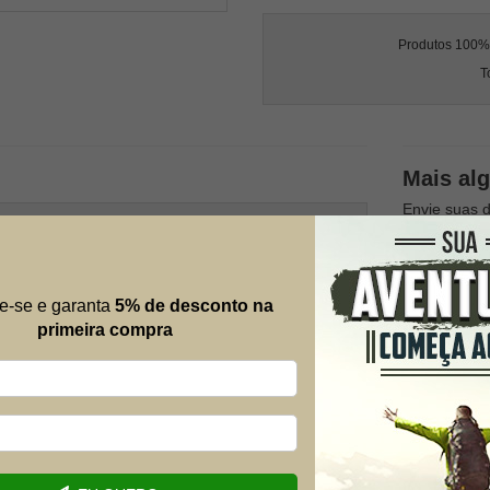
Produtos 100% l
T
Mais al
Envie suas 
possível.
Nome
e-se e garanta
5% de desconto na
primeira compra
E-mail
Telefone