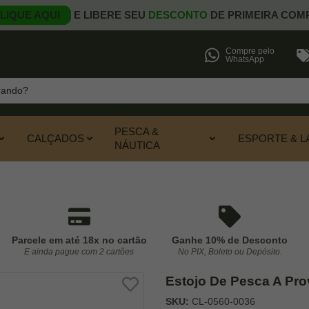
LIQUE AQUI
E LIBERE SEU
DESCONTO
DE PRIMEIRA COM
Compre pelo
WhatsApp
PESCA &
CALÇADOS
ESPORTE & L
NÁUTICA
Parcele em até 18x no cartão
Ganhe 10% de Desconto
E ainda pague com 2 cartões
No PIX, Boleto ou Depósito.
Estojo De Pesca A Pro
SKU:
CL-0560-0036